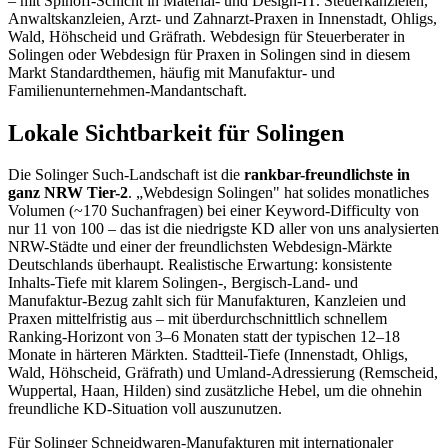
– mit Spinoff-Schicht in Material- und Design-IT. Steuerkanzleien,
Anwaltskanzleien, Arzt- und Zahnarzt-Praxen in Innenstadt, Ohligs,
Wald, Höhscheid und Gräfrath. Webdesign für Steuerberater in
Solingen oder Webdesign für Praxen in Solingen sind in diesem
Markt Standardthemen, häufig mit Manufaktur- und
Familienunternehmen-Mandantschaft.
Lokale Sichtbarkeit für Solingen
Die Solinger Such-Landschaft ist die
rankbar-freundlichste in
ganz NRW Tier-2
. „Webdesign Solingen" hat solides monatliches
Volumen (~170 Suchanfragen) bei einer Keyword-Difficulty von
nur 11 von 100 – das ist die niedrigste KD aller von uns analysierten
NRW-Städte und einer der freundlichsten Webdesign-Märkte
Deutschlands überhaupt. Realistische Erwartung: konsistente
Inhalts-Tiefe mit klarem Solingen-, Bergisch-Land- und
Manufaktur-Bezug zahlt sich für Manufakturen, Kanzleien und
Praxen mittelfristig aus – mit überdurchschnittlich schnellem
Ranking-Horizont von 3–6 Monaten statt der typischen 12–18
Monate in härteren Märkten. Stadtteil-Tiefe (Innenstadt, Ohligs,
Wald, Höhscheid, Gräfrath) und Umland-Adressierung (Remscheid,
Wuppertal, Haan, Hilden) sind zusätzliche Hebel, um die ohnehin
freundliche KD-Situation voll auszunutzen.
Für Solinger Schneidwaren-Manufakturen mit internationaler