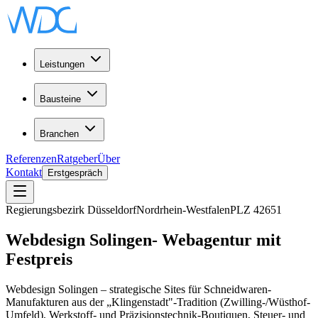
Leistungen
Bausteine
Branchen
Referenzen
Ratgeber
Über
Kontakt
Erstgespräch
Regierungsbezirk Düsseldorf
Nordrhein-Westfalen
PLZ
42651
Webdesign
Solingen
-
Webagentur
mit
Festpreis
Webdesign Solingen – strategische Sites für Schneidwaren-
Manufakturen aus der „Klingenstadt"-Tradition (Zwilling-/Wüsthof-
Umfeld), Werkstoff- und Präzisionstechnik-Boutiquen, Steuer- und