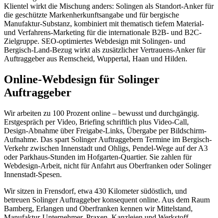
Klientel wirkt die Mischung anders: Solingen als Standort-Anker für
die geschützte Markenherkunftsangabe und für bergische
Manufaktur-Substanz, kombiniert mit thematisch tiefem Material-
und Verfahrens-Marketing für die internationale B2B- und B2C-
Zielgruppe. SEO-optimiertes Webdesign mit Solingen- und
Bergisch-Land-Bezug wirkt als zusätzlicher Vertrauens-Anker für
Auftraggeber aus Remscheid, Wuppertal, Haan und Hilden.
Online-Webdesign für Solinger
Auftraggeber
Wir arbeiten zu 100 Prozent online – bewusst und durchgängig.
Erstgespräch per Video, Briefing schriftlich plus Video-Call,
Design-Abnahme über Freigabe-Links, Übergabe per Bildschirm-
Aufnahme. Das spart Solinger Auftraggebern Termine im Bergisch-
Verkehr zwischen Innenstadt und Ohligs, Pendel-Wege auf der A3
oder Parkhaus-Stunden im Hofgarten-Quartier. Sie zahlen für
Webdesign-Arbeit, nicht für Anfahrt aus Oberfranken oder Solinger
Innenstadt-Spesen.
Wir sitzen in Frensdorf, etwa 430 Kilometer südöstlich, und
betreuen Solinger Auftraggeber konsequent online. Aus dem Raum
Bamberg, Erlangen und Oberfranken kennen wir Mittelstand,
Manufaktur-Unternehmer, Praxen, Kanzleien und Werkstoff-