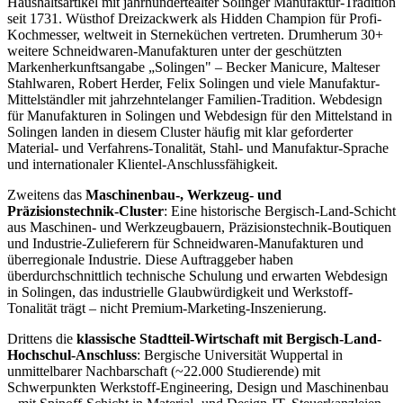
Haushaltsartikel mit jahrhundertealter Solinger Manufaktur-Tradition
seit 1731. Wüsthof Dreizackwerk als Hidden Champion für Profi-
Kochmesser, weltweit in Sterneküchen vertreten. Drumherum 30+
weitere Schneidwaren-Manufakturen unter der geschützten
Markenherkunftsangabe „Solingen" – Becker Manicure, Malteser
Stahlwaren, Robert Herder, Felix Solingen und viele Manufaktur-
Mittelständler mit jahrzehntelanger Familien-Tradition. Webdesign
für Manufakturen in Solingen und Webdesign für den Mittelstand in
Solingen landen in diesem Cluster häufig mit klar geforderter
Material- und Verfahrens-Tonalität, Stahl- und Manufaktur-Sprache
und internationaler Klientel-Anschlussfähigkeit.
Zweitens das
Maschinenbau-, Werkzeug- und
Präzisionstechnik-Cluster
: Eine historische Bergisch-Land-Schicht
aus Maschinen- und Werkzeugbauern, Präzisionstechnik-Boutiquen
und Industrie-Zulieferern für Schneidwaren-Manufakturen und
überregionale Industrie. Diese Auftraggeber haben
überdurchschnittlich technische Schulung und erwarten Webdesign
in Solingen, das industrielle Glaubwürdigkeit und Werkstoff-
Tonalität trägt – nicht Premium-Marketing-Inszenierung.
Drittens die
klassische Stadtteil-Wirtschaft mit Bergisch-Land-
Hochschul-Anschluss
: Bergische Universität Wuppertal in
unmittelbarer Nachbarschaft (~22.000 Studierende) mit
Schwerpunkten Werkstoff-Engineering, Design und Maschinenbau