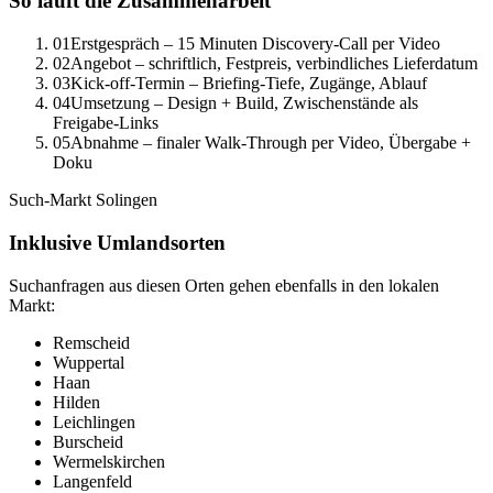
So läuft die Zusammenarbeit
01
Erstgespräch – 15 Minuten Discovery-Call per Video
02
Angebot – schriftlich, Festpreis, verbindliches Lieferdatum
03
Kick-off-Termin – Briefing-Tiefe, Zugänge, Ablauf
04
Umsetzung – Design + Build, Zwischenstände als
Freigabe-Links
05
Abnahme – finaler Walk-Through per Video, Übergabe +
Doku
Such-Markt
Solingen
Inklusive Umlandsorten
Suchanfragen aus diesen Orten gehen ebenfalls in den lokalen
Markt:
Remscheid
Wuppertal
Haan
Hilden
Leichlingen
Burscheid
Wermelskirchen
Langenfeld