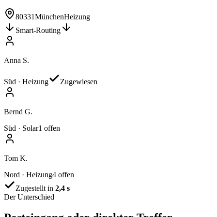
80331
München
Heizung
Smart-Routing
Anna S.
Süd · Heizung
Zugewiesen
Bernd G.
Süd · Solar
1 offen
Tom K.
Nord · Heizung
4 offen
Zugestellt in
2,4 s
Der Unterschied