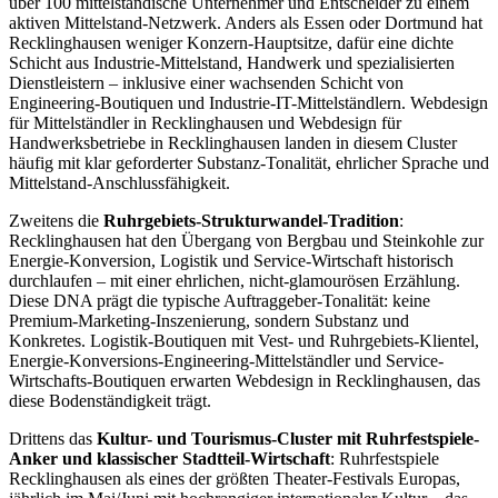
über 100 mittelständische Unternehmer und Entscheider zu einem
aktiven Mittelstand-Netzwerk. Anders als Essen oder Dortmund hat
Recklinghausen weniger Konzern-Hauptsitze, dafür eine dichte
Schicht aus Industrie-Mittelstand, Handwerk und spezialisierten
Dienstleistern – inklusive einer wachsenden Schicht von
Engineering-Boutiquen und Industrie-IT-Mittelständlern. Webdesign
für Mittelständler in Recklinghausen und Webdesign für
Handwerksbetriebe in Recklinghausen landen in diesem Cluster
häufig mit klar geforderter Substanz-Tonalität, ehrlicher Sprache und
Mittelstand-Anschlussfähigkeit.
Zweitens die
Ruhrgebiets-Strukturwandel-Tradition
:
Recklinghausen hat den Übergang von Bergbau und Steinkohle zur
Energie-Konversion, Logistik und Service-Wirtschaft historisch
durchlaufen – mit einer ehrlichen, nicht-glamourösen Erzählung.
Diese DNA prägt die typische Auftraggeber-Tonalität: keine
Premium-Marketing-Inszenierung, sondern Substanz und
Konkretes. Logistik-Boutiquen mit Vest- und Ruhrgebiets-Klientel,
Energie-Konversions-Engineering-Mittelständler und Service-
Wirtschafts-Boutiquen erwarten Webdesign in Recklinghausen, das
diese Bodenständigkeit trägt.
Drittens das
Kultur- und Tourismus-Cluster mit Ruhrfestspiele-
Anker und klassischer Stadtteil-Wirtschaft
: Ruhrfestspiele
Recklinghausen als eines der größten Theater-Festivals Europas,