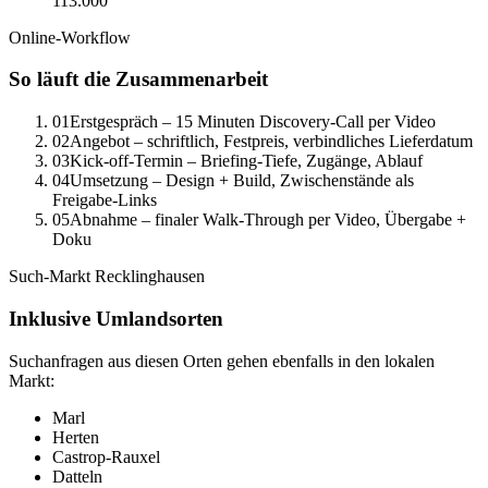
113.000
Online-Workflow
So läuft die Zusammenarbeit
01
Erstgespräch – 15 Minuten Discovery-Call per Video
02
Angebot – schriftlich, Festpreis, verbindliches Lieferdatum
03
Kick-off-Termin – Briefing-Tiefe, Zugänge, Ablauf
04
Umsetzung – Design + Build, Zwischenstände als
Freigabe-Links
05
Abnahme – finaler Walk-Through per Video, Übergabe +
Doku
Such-Markt
Recklinghausen
Inklusive Umlandsorten
Suchanfragen aus diesen Orten gehen ebenfalls in den lokalen
Markt:
Marl
Herten
Castrop-Rauxel
Datteln