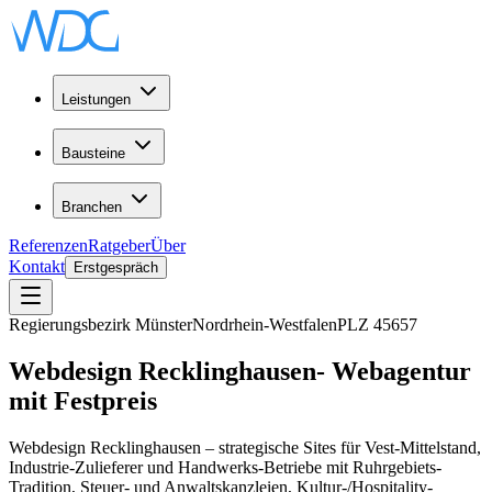
Leistungen
Bausteine
Branchen
Referenzen
Ratgeber
Über
Kontakt
Erstgespräch
Regierungsbezirk Münster
Nordrhein-Westfalen
PLZ
45657
Webdesign
Recklinghausen
-
Webagentur
mit Festpreis
Webdesign Recklinghausen – strategische Sites für Vest-Mittelstand,
Industrie-Zulieferer und Handwerks-Betriebe mit Ruhrgebiets-
Tradition, Steuer- und Anwaltskanzleien, Kultur-/Hospitality-