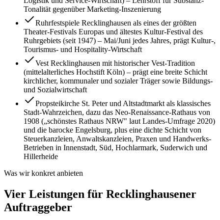
Logistik und Service-Wirtschaft) – Lehrstoff für Substanz-
Tonalität gegenüber Marketing-Inszenierung
Ruhrfestspiele Recklinghausen als eines der größten
Theater-Festivals Europas und ältestes Kultur-Festival des
Ruhrgebiets (seit 1947) – Mai/Juni jedes Jahres, prägt Kultur-,
Tourismus- und Hospitality-Wirtschaft
Vest Recklinghausen mit historischer Vest-Tradition
(mittelalterliches Hochstift Köln) – prägt eine breite Schicht
kirchlicher, kommunaler und sozialer Träger sowie Bildungs-
und Sozialwirtschaft
Propsteikirche St. Peter und Altstadtmarkt als klassisches
Stadt-Wahrzeichen, dazu das Neo-Renaissance-Rathaus von
1908 („schönstes Rathaus NRW" laut Landes-Umfrage 2020)
und die barocke Engelsburg, plus eine dichte Schicht von
Steuerkanzleien, Anwaltskanzleien, Praxen und Handwerks-
Betrieben in Innenstadt, Süd, Hochlarmark, Suderwich und
Hillerheide
Was wir konkret anbieten
Vier Leistungen für Recklinghausener
Auftraggeber