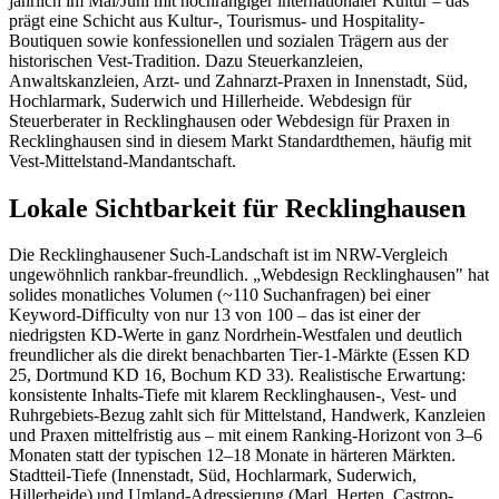
jährlich im Mai/Juni mit hochrangiger internationaler Kultur – das
prägt eine Schicht aus Kultur-, Tourismus- und Hospitality-
Boutiquen sowie konfessionellen und sozialen Trägern aus der
historischen Vest-Tradition. Dazu Steuerkanzleien,
Anwaltskanzleien, Arzt- und Zahnarzt-Praxen in Innenstadt, Süd,
Hochlarmark, Suderwich und Hillerheide. Webdesign für
Steuerberater in Recklinghausen oder Webdesign für Praxen in
Recklinghausen sind in diesem Markt Standardthemen, häufig mit
Vest-Mittelstand-Mandantschaft.
Lokale Sichtbarkeit für Recklinghausen
Die Recklinghausener Such-Landschaft ist im NRW-Vergleich
ungewöhnlich rankbar-freundlich. „Webdesign Recklinghausen" hat
solides monatliches Volumen (~110 Suchanfragen) bei einer
Keyword-Difficulty von nur 13 von 100 – das ist einer der
niedrigsten KD-Werte in ganz Nordrhein-Westfalen und deutlich
freundlicher als die direkt benachbarten Tier-1-Märkte (Essen KD
25, Dortmund KD 16, Bochum KD 33). Realistische Erwartung:
konsistente Inhalts-Tiefe mit klarem Recklinghausen-, Vest- und
Ruhrgebiets-Bezug zahlt sich für Mittelstand, Handwerk, Kanzleien
und Praxen mittelfristig aus – mit einem Ranking-Horizont von 3–6
Monaten statt der typischen 12–18 Monate in härteren Märkten.
Stadtteil-Tiefe (Innenstadt, Süd, Hochlarmark, Suderwich,
Hillerheide) und Umland-Adressierung (Marl, Herten, Castrop-