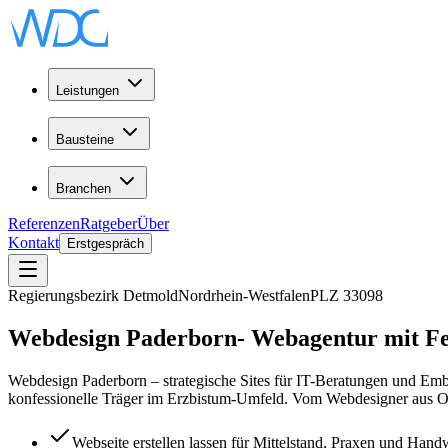
Leistungen
Bausteine
Branchen
Referenzen
Ratgeber
Über
Kontakt
Erstgespräch
Regierungsbezirk Detmold
Nordrhein-Westfalen
PLZ
33098
Webdesign
Paderborn
-
Webagentur
mit Fe
Webdesign Paderborn – strategische Sites für IT-Beratungen und 
konfessionelle Träger im Erzbistum-Umfeld. Vom Webdesigner aus Ob
Webseite erstellen lassen für Mittelstand, Praxen und Ha