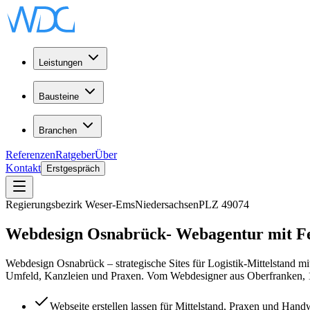
Leistungen
Bausteine
Branchen
Referenzen
Ratgeber
Über
Kontakt
Erstgespräch
Regierungsbezirk Weser-Ems
Niedersachsen
PLZ
49074
Webdesign
Osnabrück
-
Webagentur
mit Fe
Webdesign Osnabrück – strategische Sites für Logistik-Mittelstan
Umfeld, Kanzleien und Praxen. Vom Webdesigner aus Oberfranken, 
Webseite erstellen lassen für Mittelstand, Praxen und Ha