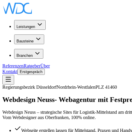
Leistungen
Bausteine
Branchen
Referenzen
Ratgeber
Über
Kontakt
Erstgespräch
Regierungsbezirk Düsseldorf
Nordrhein-Westfalen
PLZ
41460
Webdesign
Neuss
-
Webagentur
mit Festpre
Webdesign Neuss – strategische Sites für Logistik-Mittelstand am d
Vom Webdesigner aus Oberfranken, 100% online.
Webseite erstellen lassen für Mittelstand, Praxen und Ha