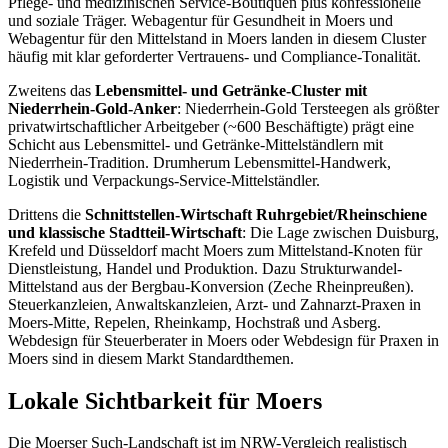
Pflege- und medizinischen Service-Boutiquen plus konfessionelle
und soziale Träger. Webagentur für Gesundheit in Moers und
Webagentur für den Mittelstand in Moers landen in diesem Cluster
häufig mit klar geforderter Vertrauens- und Compliance-Tonalität.
Zweitens das
Lebensmittel- und Getränke-Cluster mit
Niederrhein-Gold-Anker
: Niederrhein-Gold Tersteegen als größter
privatwirtschaftlicher Arbeitgeber (~600 Beschäftigte) prägt eine
Schicht aus Lebensmittel- und Getränke-Mittelständlern mit
Niederrhein-Tradition. Drumherum Lebensmittel-Handwerk,
Logistik und Verpackungs-Service-Mittelständler.
Drittens die
Schnittstellen-Wirtschaft Ruhrgebiet/Rheinschiene
und klassische Stadtteil-Wirtschaft
: Die Lage zwischen Duisburg,
Krefeld und Düsseldorf macht Moers zum Mittelstand-Knoten für
Dienstleistung, Handel und Produktion. Dazu Strukturwandel-
Mittelstand aus der Bergbau-Konversion (Zeche Rheinpreußen).
Steuerkanzleien, Anwaltskanzleien, Arzt- und Zahnarzt-Praxen in
Moers-Mitte, Repelen, Rheinkamp, Hochstraß und Asberg.
Webdesign für Steuerberater in Moers oder Webdesign für Praxen in
Moers sind in diesem Markt Standardthemen.
Lokale Sichtbarkeit für Moers
Die Moerser Such-Landschaft ist im NRW-Vergleich realistisch