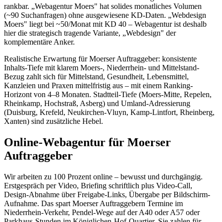
rankbar. „Webagentur Moers" hat solides monatliches Volumen
(~90 Suchanfragen) ohne ausgewiesene KD-Daten. „Webdesign
Moers" liegt bei ~50/Monat mit KD 40 – Webagentur ist deshalb
hier die strategisch tragende Variante, „Webdesign" der
komplementäre Anker.
Realistische Erwartung für Moerser Auftraggeber: konsistente
Inhalts-Tiefe mit klarem Moers-, Niederrhein- und Mittelstand-
Bezug zahlt sich für Mittelstand, Gesundheit, Lebensmittel,
Kanzleien und Praxen mittelfristig aus – mit einem Ranking-
Horizont von 4–8 Monaten. Stadtteil-Tiefe (Moers-Mitte, Repelen,
Rheinkamp, Hochstraß, Asberg) und Umland-Adressierung
(Duisburg, Krefeld, Neukirchen-Vluyn, Kamp-Lintfort, Rheinberg,
Xanten) sind zusätzliche Hebel.
Online-Webagentur für Moerser
Auftraggeber
Wir arbeiten zu 100 Prozent online – bewusst und durchgängig.
Erstgespräch per Video, Briefing schriftlich plus Video-Call,
Design-Abnahme über Freigabe-Links, Übergabe per Bildschirm-
Aufnahme. Das spart Moerser Auftraggebern Termine im
Niederrhein-Verkehr, Pendel-Wege auf der A40 oder A57 oder
Parkhaus-Stunden im Königlichen-Hof-Quartier. Sie zahlen für