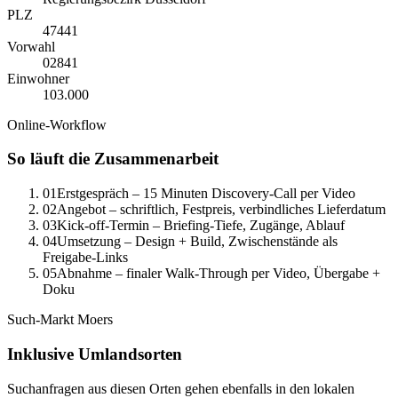
PLZ
47441
Vorwahl
0
2841
Einwohner
103.000
Online-Workflow
So läuft die Zusammenarbeit
01
Erstgespräch – 15 Minuten Discovery-Call per Video
02
Angebot – schriftlich, Festpreis, verbindliches Lieferdatum
03
Kick-off-Termin – Briefing-Tiefe, Zugänge, Ablauf
04
Umsetzung – Design + Build, Zwischenstände als
Freigabe-Links
05
Abnahme – finaler Walk-Through per Video, Übergabe +
Doku
Such-Markt
Moers
Inklusive Umlandsorten
Suchanfragen aus diesen Orten gehen ebenfalls in den lokalen