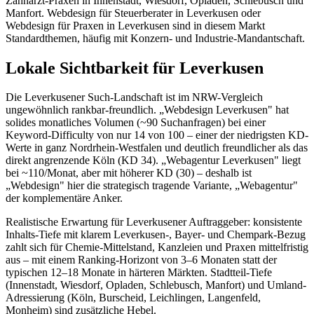
Zahnarzt-Praxen in Innenstadt, Wiesdorf, Opladen, Schlebusch und
Manfort. Webdesign für Steuerberater in Leverkusen oder
Webdesign für Praxen in Leverkusen sind in diesem Markt
Standardthemen, häufig mit Konzern- und Industrie-Mandantschaft.
Lokale Sichtbarkeit für Leverkusen
Die Leverkusener Such-Landschaft ist im NRW-Vergleich
ungewöhnlich rankbar-freundlich. „Webdesign Leverkusen" hat
solides monatliches Volumen (~90 Suchanfragen) bei einer
Keyword-Difficulty von nur 14 von 100 – einer der niedrigsten KD-
Werte in ganz Nordrhein-Westfalen und deutlich freundlicher als das
direkt angrenzende Köln (KD 34). „Webagentur Leverkusen" liegt
bei ~110/Monat, aber mit höherer KD (30) – deshalb ist
„Webdesign" hier die strategisch tragende Variante, „Webagentur"
der komplementäre Anker.
Realistische Erwartung für Leverkusener Auftraggeber: konsistente
Inhalts-Tiefe mit klarem Leverkusen-, Bayer- und Chempark-Bezug
zahlt sich für Chemie-Mittelstand, Kanzleien und Praxen mittelfristig
aus – mit einem Ranking-Horizont von 3–6 Monaten statt der
typischen 12–18 Monate in härteren Märkten. Stadtteil-Tiefe
(Innenstadt, Wiesdorf, Opladen, Schlebusch, Manfort) und Umland-
Adressierung (Köln, Burscheid, Leichlingen, Langenfeld,
Monheim) sind zusätzliche Hebel.