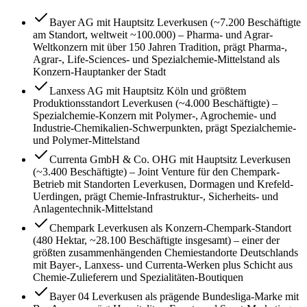
Bayer AG mit Hauptsitz Leverkusen (~7.200 Beschäftigte
am Standort, weltweit ~100.000) – Pharma- und Agrar-
Weltkonzern mit über 150 Jahren Tradition, prägt Pharma-,
Agrar-, Life-Sciences- und Spezialchemie-Mittelstand als
Konzern-Hauptanker der Stadt
Lanxess AG mit Hauptsitz Köln und größtem
Produktionsstandort Leverkusen (~4.000 Beschäftigte) –
Spezialchemie-Konzern mit Polymer-, Agrochemie- und
Industrie-Chemikalien-Schwerpunkten, prägt Spezialchemie-
und Polymer-Mittelstand
Currenta GmbH & Co. OHG mit Hauptsitz Leverkusen
(~3.400 Beschäftigte) – Joint Venture für den Chempark-
Betrieb mit Standorten Leverkusen, Dormagen und Krefeld-
Uerdingen, prägt Chemie-Infrastruktur-, Sicherheits- und
Anlagentechnik-Mittelstand
Chempark Leverkusen als Konzern-Chempark-Standort
(480 Hektar, ~28.100 Beschäftigte insgesamt) – einer der
größten zusammenhängenden Chemiestandorte Deutschlands
mit Bayer-, Lanxess- und Currenta-Werken plus Schicht aus
Chemie-Zulieferern und Spezialitäten-Boutiquen
Bayer 04 Leverkusen als prägende Bundesliga-Marke mit