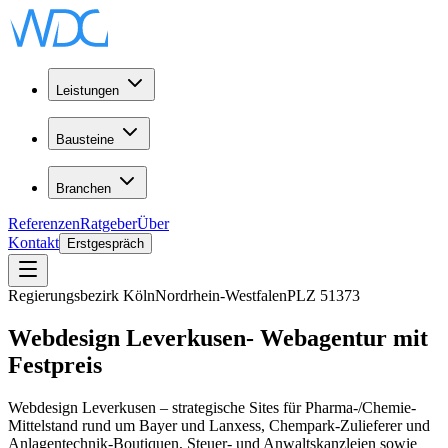
Leistungen
Bausteine
Branchen
Referenzen
Ratgeber
Über
Kontakt
Erstgespräch
Regierungsbezirk Köln
Nordrhein-Westfalen
PLZ
51373
Webdesign
Leverkusen
-
Webagentur
mit
Festpreis
Webdesign Leverkusen – strategische Sites für Pharma-/Chemie-
Mittelstand rund um Bayer und Lanxess, Chempark-Zulieferer und
Anlagentechnik-Boutiquen, Steuer- und Anwaltskanzleien sowie