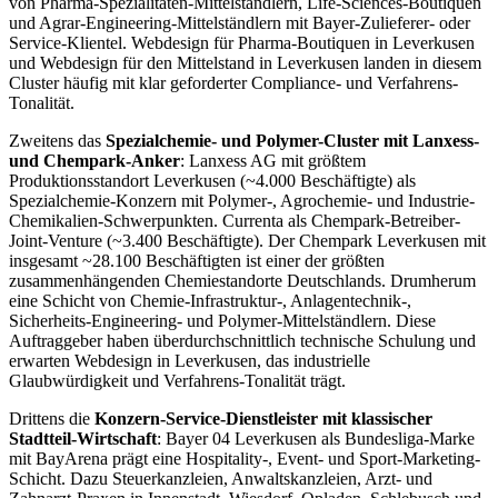
von Pharma-Spezialitäten-Mittelständlern, Life-Sciences-Boutiquen
und Agrar-Engineering-Mittelständlern mit Bayer-Zulieferer- oder
Service-Klientel. Webdesign für Pharma-Boutiquen in Leverkusen
und Webdesign für den Mittelstand in Leverkusen landen in diesem
Cluster häufig mit klar geforderter Compliance- und Verfahrens-
Tonalität.
Zweitens das
Spezialchemie- und Polymer-Cluster mit Lanxess-
und Chempark-Anker
: Lanxess AG mit größtem
Produktionsstandort Leverkusen (~4.000 Beschäftigte) als
Spezialchemie-Konzern mit Polymer-, Agrochemie- und Industrie-
Chemikalien-Schwerpunkten. Currenta als Chempark-Betreiber-
Joint-Venture (~3.400 Beschäftigte). Der Chempark Leverkusen mit
insgesamt ~28.100 Beschäftigten ist einer der größten
zusammenhängenden Chemiestandorte Deutschlands. Drumherum
eine Schicht von Chemie-Infrastruktur-, Anlagentechnik-,
Sicherheits-Engineering- und Polymer-Mittelständlern. Diese
Auftraggeber haben überdurchschnittlich technische Schulung und
erwarten Webdesign in Leverkusen, das industrielle
Glaubwürdigkeit und Verfahrens-Tonalität trägt.
Drittens die
Konzern-Service-Dienstleister mit klassischer
Stadtteil-Wirtschaft
: Bayer 04 Leverkusen als Bundesliga-Marke
mit BayArena prägt eine Hospitality-, Event- und Sport-Marketing-
Schicht. Dazu Steuerkanzleien, Anwaltskanzleien, Arzt- und