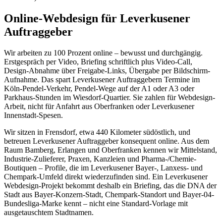
Online-Webdesign für Leverkusener
Auftraggeber
Wir arbeiten zu 100 Prozent online – bewusst und durchgängig.
Erstgespräch per Video, Briefing schriftlich plus Video-Call,
Design-Abnahme über Freigabe-Links, Übergabe per Bildschirm-
Aufnahme. Das spart Leverkusener Auftraggebern Termine im
Köln-Pendel-Verkehr, Pendel-Wege auf der A1 oder A3 oder
Parkhaus-Stunden im Wiesdorf-Quartier. Sie zahlen für Webdesign-
Arbeit, nicht für Anfahrt aus Oberfranken oder Leverkusener
Innenstadt-Spesen.
Wir sitzen in Frensdorf, etwa 440 Kilometer südöstlich, und
betreuen Leverkusener Auftraggeber konsequent online. Aus dem
Raum Bamberg, Erlangen und Oberfranken kennen wir Mittelstand,
Industrie-Zulieferer, Praxen, Kanzleien und Pharma-/Chemie-
Boutiquen – Profile, die im Leverkusener Bayer-, Lanxess- und
Chempark-Umfeld direkt wiederzufinden sind. Ein Leverkusener
Webdesign-Projekt bekommt deshalb ein Briefing, das die DNA der
Stadt aus Bayer-Konzern-Stadt, Chempark-Standort und Bayer-04-
Bundesliga-Marke kennt – nicht eine Standard-Vorlage mit
ausgetauschtem Stadtnamen.