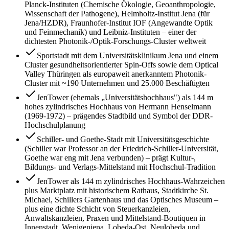
Planck-Instituten (Chemische Ökologie, Geoanthropologie,
Wissenschaft der Pathogene), Helmholtz-Institut Jena (für
Jena/HZDR), Fraunhofer-Institut IOF (Angewandte Optik
und Feinmechanik) und Leibniz-Instituten – einer der
dichtesten Photonik-/Optik-Forschungs-Cluster weltweit
Sportstadt mit dem Universitätsklinikum Jena und einem
Cluster gesundheitsorientierter Spin-Offs sowie dem Optical
Valley Thüringen als europaweit anerkanntem Photonik-
Cluster mit ~190 Unternehmen und 25.000 Beschäftigten
JenTower (ehemals „Universitätshochhaus") als 144 m
hohes zylindrisches Hochhaus von Hermann Henselmann
(1969-1972) – prägendes Stadtbild und Symbol der DDR-
Hochschulplanung
Schiller- und Goethe-Stadt mit Universitätsgeschichte
(Schiller war Professor an der Friedrich-Schiller-Universität,
Goethe war eng mit Jena verbunden) – prägt Kultur-,
Bildungs- und Verlags-Mittelstand mit Hochschul-Tradition
JenTower als 144 m zylindrisches Hochhaus-Wahrzeichen
plus Marktplatz mit historischem Rathaus, Stadtkirche St.
Michael, Schillers Gartenhaus und das Optisches Museum –
plus eine dichte Schicht von Steuerkanzleien,
Anwaltskanzleien, Praxen und Mittelstand-Boutiquen in
Innenstadt, Wenigenjena, Lobeda-Ost, Neulobeda und