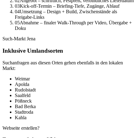
02
Angebot – schriftlich, Festpreis, verbindliches Lieferdatum
03
Kick-off-Termin – Briefing-Tiefe, Zugänge, Ablauf
04
Umsetzung – Design + Build, Zwischenstände als
Freigabe-Links
05
Abnahme – finaler Walk-Through per Video, Übergabe +
Doku
Such-Markt
Jena
Inklusive Umlandsorten
Suchanfragen aus diesen Orten gehen ebenfalls in den lokalen
Markt:
Weimar
Apolda
Rudolstadt
Saalfeld
Pößneck
Bad Berka
Stadtroda
Kahla
Webseite erstellen?