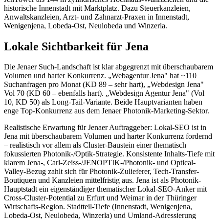
historische Innenstadt mit Marktplatz. Dazu Steuerkanzleien,
Anwaltskanzleien, Arzt- und Zahnarzt-Praxen in Innenstadt,
Wenigenjena, Lobeda-Ost, Neulobeda und Winzerla.
Lokale Sichtbarkeit für Jena
Die Jenaer Such-Landschaft ist klar abgegrenzt mit überschaubarem
Volumen und harter Konkurrenz. „Webagentur Jena" hat ~110
Suchanfragen pro Monat (KD 89 – sehr hart), „Webdesign Jena"
Vol 70 (KD 60 – ebenfalls hart). „Webdesign Agentur Jena" (Vol
10, KD 50) als Long-Tail-Variante. Beide Hauptvarianten haben
enge Top-Konkurrenz aus dem Jenaer Photonik-Marketing-Sektor.
Realistische Erwartung für Jenaer Auftraggeber: Lokal-SEO ist in
Jena mit überschaubarem Volumen und harter Konkurrenz fordernd
– realistisch vor allem als Cluster-Baustein einer thematisch
fokussierten Photonik-/Optik-Strategie. Konsistente Inhalts-Tiefe mit
klarem Jena-, Carl-Zeiss-/JENOPTIK-/Photonik- und Optical-
Valley-Bezug zahlt sich für Photonik-Zulieferer, Tech-Transfer-
Boutiquen und Kanzleien mittelfristig aus. Jena ist als Photonik-
Hauptstadt ein eigenständiger thematischer Lokal-SEO-Anker mit
Cross-Cluster-Potential zu Erfurt und Weimar in der Thüringer
Wirtschafts-Region. Stadtteil-Tiefe (Innenstadt, Wenigenjena,
Lobeda-Ost, Neulobeda, Winzerla) und Umland-Adressierung