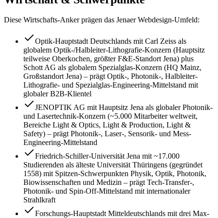
Diese Wirtschafts-Anker prägen das
Jena
er Webdesign-Umfeld:
Optik-Hauptstadt Deutschlands mit Carl Zeiss als
globalem Optik-/Halbleiter-Lithografie-Konzern (Hauptsitz
teilweise Oberkochen, größter F&E-Standort Jena) plus
Schott AG als globalem Spezialglas-Konzern (HQ Mainz,
Großstandort Jena) – prägt Optik-, Photonik-, Halbleiter-
Lithografie- und Spezialglas-Engineering-Mittelstand mit
globaler B2B-Klientel
JENOPTIK AG mit Hauptsitz Jena als globaler Photonik-
und Lasertechnik-Konzern (~5.000 Mitarbeiter weltweit,
Bereiche Light & Optics, Light & Production, Light &
Safety) – prägt Photonik-, Laser-, Sensorik- und Mess-
Engineering-Mittelstand
Friedrich-Schiller-Universität Jena mit ~17.000
Studierenden als älteste Universität Thüringens (gegründet
1558) mit Spitzen-Schwerpunkten Physik, Optik, Photonik,
Biowissenschaften und Medizin – prägt Tech-Transfer-,
Photonik- und Spin-Off-Mittelstand mit internationaler
Strahlkraft
Forschungs-Hauptstadt Mitteldeutschlands mit drei Max-