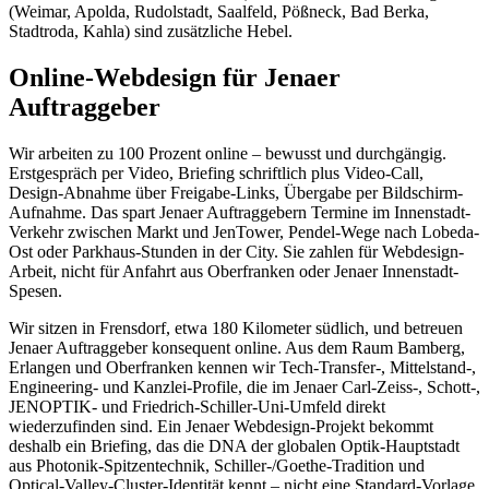
(Weimar, Apolda, Rudolstadt, Saalfeld, Pößneck, Bad Berka,
Stadtroda, Kahla) sind zusätzliche Hebel.
Online-Webdesign für Jenaer
Auftraggeber
Wir arbeiten zu 100 Prozent online – bewusst und durchgängig.
Erstgespräch per Video, Briefing schriftlich plus Video-Call,
Design-Abnahme über Freigabe-Links, Übergabe per Bildschirm-
Aufnahme. Das spart Jenaer Auftraggebern Termine im Innenstadt-
Verkehr zwischen Markt und JenTower, Pendel-Wege nach Lobeda-
Ost oder Parkhaus-Stunden in der City. Sie zahlen für Webdesign-
Arbeit, nicht für Anfahrt aus Oberfranken oder Jenaer Innenstadt-
Spesen.
Wir sitzen in Frensdorf, etwa 180 Kilometer südlich, und betreuen
Jenaer Auftraggeber konsequent online. Aus dem Raum Bamberg,
Erlangen und Oberfranken kennen wir Tech-Transfer-, Mittelstand-,
Engineering- und Kanzlei-Profile, die im Jenaer Carl-Zeiss-, Schott-,
JENOPTIK- und Friedrich-Schiller-Uni-Umfeld direkt
wiederzufinden sind. Ein Jenaer Webdesign-Projekt bekommt
deshalb ein Briefing, das die DNA der globalen Optik-Hauptstadt
aus Photonik-Spitzentechnik, Schiller-/Goethe-Tradition und
Optical-Valley-Cluster-Identität kennt – nicht eine Standard-Vorlage