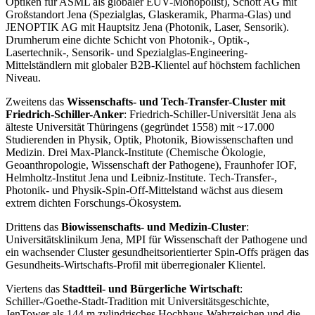
Optiken für ASML als globaler EUV-Monopolist), Schott AG mit
Großstandort Jena (Spezialglas, Glaskeramik, Pharma-Glas) und
JENOPTIK AG mit Hauptsitz Jena (Photonik, Laser, Sensorik).
Drumherum eine dichte Schicht von Photonik-, Optik-,
Lasertechnik-, Sensorik- und Spezialglas-Engineering-
Mittelständlern mit globaler B2B-Klientel auf höchstem fachlichen
Niveau.
Zweitens das
Wissenschafts- und Tech-Transfer-Cluster mit
Friedrich-Schiller-Anker
: Friedrich-Schiller-Universität Jena als
älteste Universität Thüringens (gegründet 1558) mit ~17.000
Studierenden in Physik, Optik, Photonik, Biowissenschaften und
Medizin. Drei Max-Planck-Institute (Chemische Ökologie,
Geoanthropologie, Wissenschaft der Pathogene), Fraunhofer IOF,
Helmholtz-Institut Jena und Leibniz-Institute. Tech-Transfer-,
Photonik- und Physik-Spin-Off-Mittelstand wächst aus diesem
extrem dichten Forschungs-Ökosystem.
Drittens das
Biowissenschafts- und Medizin-Cluster
:
Universitätsklinikum Jena, MPI für Wissenschaft der Pathogene und
ein wachsender Cluster gesundheitsorientierter Spin-Offs prägen das
Gesundheits-Wirtschafts-Profil mit überregionaler Klientel.
Viertens das
Stadtteil- und Bürgerliche Wirtschaft
:
Schiller-/Goethe-Stadt-Tradition mit Universitätsgeschichte,
JenTower als 144 m zylindrisches Hochhaus-Wahrzeichen und die