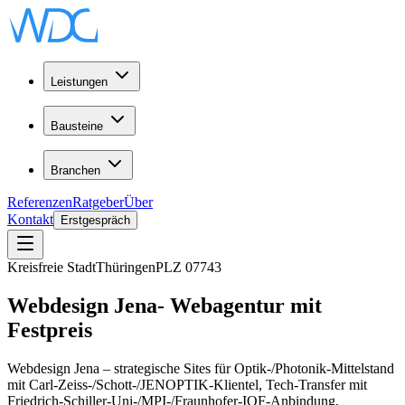
Leistungen
Bausteine
Branchen
Referenzen
Ratgeber
Über
Kontakt
Erstgespräch
Kreisfreie Stadt
Thüringen
PLZ
07743
Webdesign
Jena
-
Webagentur
mit
Festpreis
Webdesign Jena – strategische Sites für Optik-/Photonik-Mittelstand
mit Carl-Zeiss-/Schott-/JENOPTIK-Klientel, Tech-Transfer mit
Friedrich-Schiller-Uni-/MPI-/Fraunhofer-IOF-Anbindung,