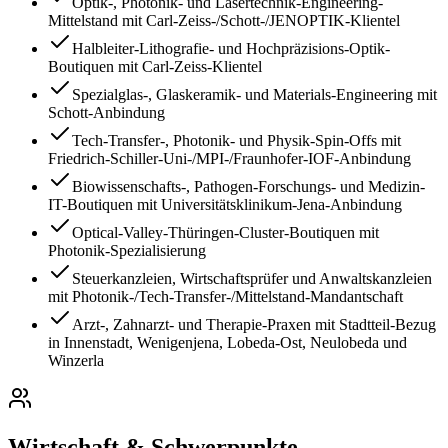
Optik-, Photonik- und Lasertechnik-Engineering-
Mittelstand mit Carl-Zeiss-/Schott-/JENOPTIK-Klientel
Halbleiter-Lithografie- und Hochpräzisions-Optik-
Boutiquen mit Carl-Zeiss-Klientel
Spezialglas-, Glaskeramik- und Materials-Engineering mit
Schott-Anbindung
Tech-Transfer-, Photonik- und Physik-Spin-Offs mit
Friedrich-Schiller-Uni-/MPI-/Fraunhofer-IOF-Anbindung
Biowissenschafts-, Pathogen-Forschungs- und Medizin-
IT-Boutiquen mit Universitätsklinikum-Jena-Anbindung
Optical-Valley-Thüringen-Cluster-Boutiquen mit
Photonik-Spezialisierung
Steuerkanzleien, Wirtschaftsprüfer und Anwaltskanzleien
mit Photonik-/Tech-Transfer-/Mittelstand-Mandantschaft
Arzt-, Zahnarzt- und Therapie-Praxen mit Stadtteil-Bezug
in Innenstadt, Wenigenjena, Lobeda-Ost, Neulobeda und
Winzerla
Wirtschaft & Schwerpunkte