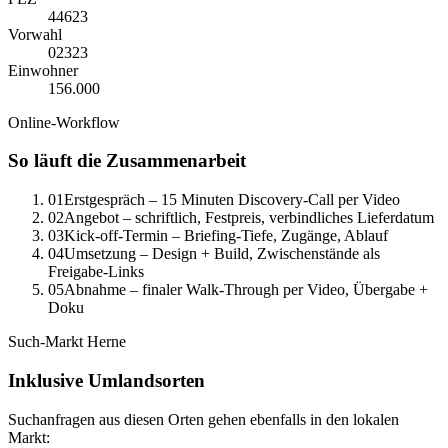
44623
Vorwahl
0
2323
Einwohner
156.000
Online-Workflow
So läuft die Zusammenarbeit
01
Erstgespräch – 15 Minuten Discovery-Call per Video
02
Angebot – schriftlich, Festpreis, verbindliches Lieferdatum
03
Kick-off-Termin – Briefing-Tiefe, Zugänge, Ablauf
04
Umsetzung – Design + Build, Zwischenstände als
Freigabe-Links
05
Abnahme – finaler Walk-Through per Video, Übergabe +
Doku
Such-Markt
Herne
Inklusive Umlandsorten
Suchanfragen aus diesen Orten gehen ebenfalls in den lokalen
Markt: