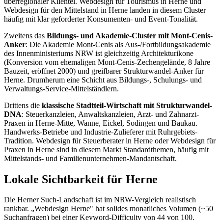
überregionaler Klientel. Webdesign für Tourismus in Herne und
Webdesign für den Mittelstand in Herne landen in diesem Cluster
häufig mit klar geforderter Konsumenten- und Event-Tonalität.
Zweitens das
Bildungs- und Akademie-Cluster mit Mont-Cenis-
Anker
: Die Akademie Mont-Cenis als Aus-/Fortbildungsakademie
des Innenministeriums NRW ist gleichzeitig Architekturikone
(Konversion vom ehemaligen Mont-Cenis-Zechengelände, 8 Jahre
Bauzeit, eröffnet 2000) und greifbarer Strukturwandel-Anker für
Herne. Drumherum eine Schicht aus Bildungs-, Schulungs- und
Verwaltungs-Service-Mittelständlern.
Drittens die
klassische Stadtteil-Wirtschaft mit Strukturwandel-
DNA
: Steuerkanzleien, Anwaltskanzleien, Arzt- und Zahnarzt-
Praxen in Herne-Mitte, Wanne, Eickel, Sodingen und Baukau.
Handwerks-Betriebe und Industrie-Zulieferer mit Ruhrgebiets-
Tradition. Webdesign für Steuerberater in Herne oder Webdesign für
Praxen in Herne sind in diesem Markt Standardthemen, häufig mit
Mittelstands- und Familienunternehmen-Mandantschaft.
Lokale Sichtbarkeit für Herne
Die Herner Such-Landschaft ist im NRW-Vergleich realistisch
rankbar. „Webdesign Herne" hat solides monatliches Volumen (~50
Suchanfragen) bei einer Keyword-Difficulty von 44 von 100.