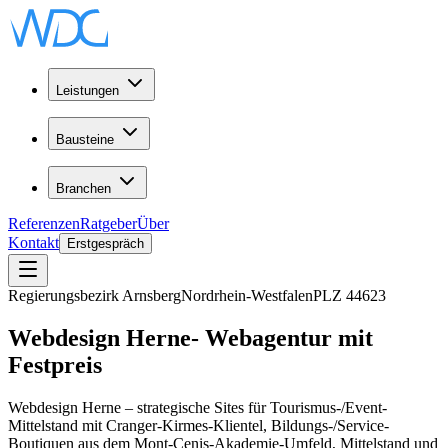
Leistungen
Bausteine
Branchen
Referenzen
Ratgeber
Über
Kontakt
Erstgespräch
Regierungsbezirk Arnsberg
Nordrhein-Westfalen
PLZ
44623
Webdesign
Herne
-
Webagentur
mit
Festpreis
Webdesign Herne – strategische Sites für Tourismus-/Event-
Mittelstand mit Cranger-Kirmes-Klientel, Bildungs-/Service-
Boutiquen aus dem Mont-Cenis-Akademie-Umfeld, Mittelstand und