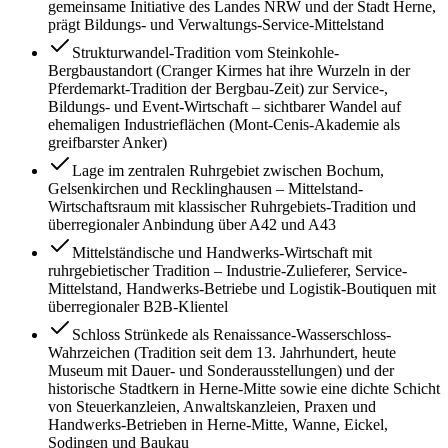
gemeinsame Initiative des Landes NRW und der Stadt Herne,
prägt Bildungs- und Verwaltungs-Service-Mittelstand
Strukturwandel-Tradition vom Steinkohle-
Bergbaustandort (Cranger Kirmes hat ihre Wurzeln in der
Pferdemarkt-Tradition der Bergbau-Zeit) zur Service-,
Bildungs- und Event-Wirtschaft – sichtbarer Wandel auf
ehemaligen Industrieflächen (Mont-Cenis-Akademie als
greifbarster Anker)
Lage im zentralen Ruhrgebiet zwischen Bochum,
Gelsenkirchen und Recklinghausen – Mittelstand-
Wirtschaftsraum mit klassischer Ruhrgebiets-Tradition und
überregionaler Anbindung über A42 und A43
Mittelständische und Handwerks-Wirtschaft mit
ruhrgebietischer Tradition – Industrie-Zulieferer, Service-
Mittelstand, Handwerks-Betriebe und Logistik-Boutiquen mit
überregionaler B2B-Klientel
Schloss Strünkede als Renaissance-Wasserschloss-
Wahrzeichen (Tradition seit dem 13. Jahrhundert, heute
Museum mit Dauer- und Sonderausstellungen) und der
historische Stadtkern in Herne-Mitte sowie eine dichte Schicht
von Steuerkanzleien, Anwaltskanzleien, Praxen und
Handwerks-Betrieben in Herne-Mitte, Wanne, Eickel,
Sodingen und Baukau