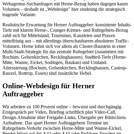
Webagentur-Suchanfragen mit Herne-Bezug haben dagegen kaum
Volumen – deshalb ist „Webdesign" hier eindeutig die strategisch
tragende Variante.
Realistische Erwartung für Herner Auftraggeber: konsistente Inhalts-
Tiefe mit klarem Herne-, Cranger-Kirmes- und Ruhrgebiets-Bezug
zahlt sich für Mittelstand, Tourismus, Kanzleien und Praxen
mittelfristig aus – mit allerdings überschaubarem absolutem Traffic-
Volumen. Herne lohnt sich vor allem als Cluster-Baustein in einer
Multi-Stadt-Strategie für das zentrale Ruhrgebiet (zusammen mit
Bochum, Gelsenkirchen, Recklinghausen). Stadtteil-Tiefe (Herne-
Mitte, Wanne, Eickel, Sodingen, Baukau) und Umland-
Adressierung (Bochum, Gelsenkirchen, Recklinghausen, Castrop-
Rauxel, Bottrop, Essen) sind zusätzliche Hebel.
Online-Webdesign für Herner
Auftraggeber
Wir arbeiten zu 100 Prozent online – bewusst und durchgängig.
Erstgespräch per Video, Briefing schriftlich plus Video-Call,
Design-Abnahme über Freigabe-Links, Übergabe per Bildschirm-
Aufnahme. Das spart Herner Auftraggebern Termine im
Ruhrgebiets-Verkehr zwischen Herne-Mitte und Wanne-Eickel,
Pendel-Wege auf der A42 oder A43 oder Parkhaus-Stunden im