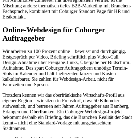
Für Automotive-Zulieferer mit überregionalem Vertrieb ist die
Mischung anders: thematisch tiefes B2B-Marketing mit Branchen-
Fachsprache, kombiniert mit Coburger Standort-Page für HR und
Erstkontakt.
Online-Webdesign für Coburger
Auftraggeber
Wir arbeiten zu 100 Prozent online – bewusst und durchgängig.
Erstgespräch per Video, Briefing schriftlich plus Video-Call,
Design-Abnahme über Freigabe-Links, Übergabe per Bildschirm-
Aufnahme. Das spart Coburger Auftraggebern unnötige Termin-
Slots im Kalender und hält Lieferzeiten kürzer und Kosten
kalkulierbarer. Sie zahlen für Webdesign-Arbeit, nicht für
Fahrtzeiten und Spesen.
Trotzdem kennen wir das oberfränkische Wirtschafts-Profil aus
eigener Region – wir sitzen in Frensdorf, etwa 50 Kilometer
südwestlich, und betreuen seit Jahren Auftraggeber aus Bamberg,
Erlangen und Oberfranken. Ein Coburger Webdesign-Projekt
bekommt deshalb ein Briefing, das die Branchen-Realität der Stadt
kennt – nicht eine Standard-Vorlage mit ausgetauschtem
Stadtnamen.