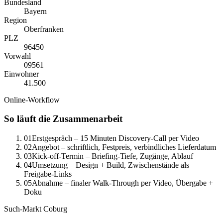
Bundesland
Bayern
Region
Oberfranken
PLZ
96450
Vorwahl
0
9561
Einwohner
41.500
Online-Workflow
So läuft die Zusammenarbeit
01
Erstgespräch – 15 Minuten Discovery-Call per Video
02
Angebot – schriftlich, Festpreis, verbindliches Lieferdatum
03
Kick-off-Termin – Briefing-Tiefe, Zugänge, Ablauf
04
Umsetzung – Design + Build, Zwischenstände als
Freigabe-Links
05
Abnahme – finaler Walk-Through per Video, Übergabe +
Doku
Such-Markt
Coburg