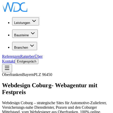
Leistungen
Bausteine
Branchen
Referenzen
Ratgeber
Über
Kontakt
Erstgespräch
Oberfranken
Bayern
PLZ
96450
Webdesign
Coburg
-
Webagentur
mit
Festpreis
Webdesign Coburg – strategische Sites für Automotive-Zulieferer,
Versicherungs-nahe Dienstleister, Praxen und den Coburger
Mittelstand, vom Webdesigner aus Oberfranken. 100% online,