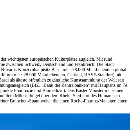
 der wichtigsten europäischen Kulturplätze zugleich. Mit rund
nie zwischen Schweiz, Deutschland und Frankreich. Die Stadt
Novartis-Konzernhauptsitz Basel mit ~78.000 Mitarbeitenden global
ührer mit ~28.000 Mitarbeitenden, Clariant, BASF-Standort) mit
sel als älteste öffentlich zugängliche Kunstsammlung der Welt seit
hlungsausgleich (BIZ, „Bank der Zentralbanken" mit Hauptsitz im 79
erpunkte Pharmazie und Biomedizin). Das Basler Münster mit seinen
. auf dem Münsterhügel über dem Rhein, Sterbeort des Humanisten
or einer Branchen-Spannweite, die einen Roche-Pharma-Manager, einen