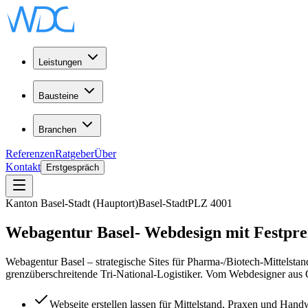
Leistungen
Bausteine
Branchen
Referenzen
Ratgeber
Über
Kontakt
Erstgespräch
Kanton Basel-Stadt (Hauptort)
Basel-Stadt
PLZ
4001
Webagentur
Basel
-
Webdesign
mit Festpre
Webagentur Basel – strategische Sites für Pharma-/Biotech-Mittelst
grenzüberschreitende Tri-National-Logistiker. Vom Webdesigner aus
Webseite erstellen lassen für Mittelstand, Praxen und Ha