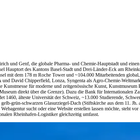
 Zürich und Genf, die globale Pharma- und Chemie-Hauptstadt und einen
asel Hauptort des Kantons Basel-Stadt und Drei-Länder-Eck am Rheink
sel mit dem 178 m Roche Tower und ~104.000 Mitarbeitenden global, 
nd David Chipperfield, Lonza, Syngenta als Agro-Chemie-Weltmarktf
gste Kunstmesse für moderne und zeitgenössische Kunst, Kunstmuseum Ba
useum direkt über die Grenze). Dazu die Bank für Internationalen Za
et 1460, älteste Universität der Schweiz, ~13.000 Studierende, Schw
 gelb-grün-schwarzen Glasurziegel-Dach (Stiftskirche aus dem 11. Jh
e Webagentur sucht oder eine Website erstellen lassen möchte, steht v
onalen Rheinhafen-Logistiker gleichzeitig umfasst.