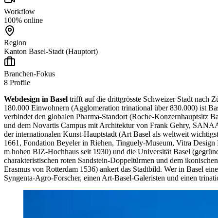
Workflow
100% online
Region
Kanton Basel-Stadt (Hauptort)
Branchen-Fokus
8
Profile
Webdesign in Basel
trifft auf die drittgrösste Schweizer Stadt nach
180.000 Einwohnern (Agglomeration trinational über 830.000) ist B
verbindet den globalen Pharma-Standort (Roche-Konzernhauptsitz Ba
und dem Novartis Campus mit Architektur von Frank Gehry, SANAA u
der internationalen Kunst-Hauptstadt (Art Basel als weltweit wichti
1661, Fondation Beyeler in Riehen, Tinguely-Museum, Vitra Design M
m hohen BIZ-Hochhaus seit 1930) und die Universität Basel (gegründ
charakteristischen roten Sandstein-Doppeltürmen und dem ikonischen
Erasmus von Rotterdam 1536) ankert das Stadtbild. Wer in Basel ein
Syngenta-Agro-Forscher, einen Art-Basel-Galeristen und einen trinati