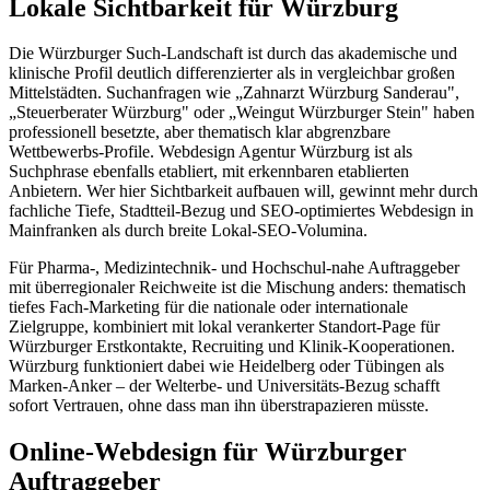
Lokale Sichtbarkeit für Würzburg
Die Würzburger Such-Landschaft ist durch das akademische und
klinische Profil deutlich differenzierter als in vergleichbar großen
Mittelstädten. Suchanfragen wie „Zahnarzt Würzburg Sanderau",
„Steuerberater Würzburg" oder „Weingut Würzburger Stein" haben
professionell besetzte, aber thematisch klar abgrenzbare
Wettbewerbs-Profile. Webdesign Agentur Würzburg ist als
Suchphrase ebenfalls etabliert, mit erkennbaren etablierten
Anbietern. Wer hier Sichtbarkeit aufbauen will, gewinnt mehr durch
fachliche Tiefe, Stadtteil-Bezug und SEO-optimiertes Webdesign in
Mainfranken als durch breite Lokal-SEO-Volumina.
Für Pharma-, Medizintechnik- und Hochschul-nahe Auftraggeber
mit überregionaler Reichweite ist die Mischung anders: thematisch
tiefes Fach-Marketing für die nationale oder internationale
Zielgruppe, kombiniert mit lokal verankerter Standort-Page für
Würzburger Erstkontakte, Recruiting und Klinik-Kooperationen.
Würzburg funktioniert dabei wie Heidelberg oder Tübingen als
Marken-Anker – der Welterbe- und Universitäts-Bezug schafft
sofort Vertrauen, ohne dass man ihn überstrapazieren müsste.
Online-Webdesign für Würzburger
Auftraggeber