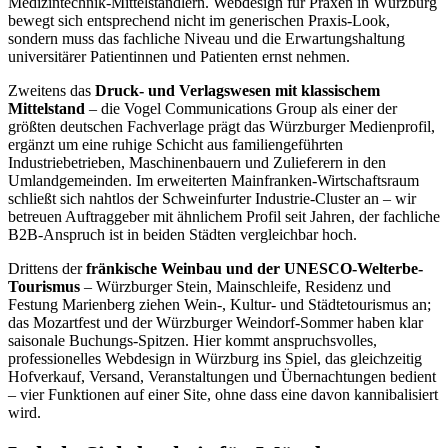
Medizintechnik-Mittelständlern. Webdesign für Praxen in Würzburg
bewegt sich entsprechend nicht im generischen Praxis-Look,
sondern muss das fachliche Niveau und die Erwartungshaltung
universitärer Patientinnen und Patienten ernst nehmen.
Zweitens das
Druck- und Verlagswesen mit klassischem
Mittelstand
– die Vogel Communications Group als einer der
größten deutschen Fachverlage prägt das Würzburger Medienprofil,
ergänzt um eine ruhige Schicht aus familiengeführten
Industriebetrieben, Maschinenbauern und Zulieferern in den
Umlandgemeinden. Im erweiterten Mainfranken-Wirtschaftsraum
schließt sich nahtlos der Schweinfurter Industrie-Cluster an – wir
betreuen Auftraggeber mit ähnlichem Profil seit Jahren, der fachliche
B2B-Anspruch ist in beiden Städten vergleichbar hoch.
Drittens der
fränkische Weinbau und der UNESCO-Welterbe-
Tourismus
– Würzburger Stein, Mainschleife, Residenz und
Festung Marienberg ziehen Wein-, Kultur- und Städtetourismus an;
das Mozartfest und der Würzburger Weindorf-Sommer haben klar
saisonale Buchungs-Spitzen. Hier kommt anspruchsvolles,
professionelles Webdesign in Würzburg ins Spiel, das gleichzeitig
Hofverkauf, Versand, Veranstaltungen und Übernachtungen bedient
– vier Funktionen auf einer Site, ohne dass eine davon kannibalisiert
wird.