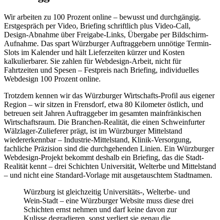
Wir arbeiten zu 100 Prozent online – bewusst und durchgängig.
Erstgespräch per Video, Briefing schriftlich plus Video-Call,
Design-Abnahme über Freigabe-Links, Übergabe per Bildschirm-
Aufnahme. Das spart Würzburger Auftraggebern unnötige Termin-
Slots im Kalender und hält Lieferzeiten kürzer und Kosten
kalkulierbarer. Sie zahlen für Webdesign-Arbeit, nicht für
Fahrtzeiten und Spesen – Festpreis nach Briefing, individuelles
Webdesign 100 Prozent online.
Trotzdem kennen wir das Würzburger Wirtschafts-Profil aus eigener
Region – wir sitzen in Frensdorf, etwa 80 Kilometer östlich, und
betreuen seit Jahren Auftraggeber im gesamten mainfränkischen
Wirtschaftsraum. Die Branchen-Realität, die einen Schweinfurter
Wälzlager-Zulieferer prägt, ist im Würzburger Mittelstand
wiedererkennbar – Industrie-Mittelstand, Klinik-Versorgung,
fachliche Präzision sind die durchgehenden Linien. Ein Würzburger
Webdesign-Projekt bekommt deshalb ein Briefing, das die Stadt-
Realität kennt – drei Schichten Universität, Welterbe und Mittelstand
– und nicht eine Standard-Vorlage mit ausgetauschtem Stadtnamen.
Würzburg ist gleichzeitig Universitäts-, Welterbe- und
Wein-Stadt – eine Würzburger Website muss diese drei
Schichten ernst nehmen und darf keine davon zur
Kulisse degradieren, sonst verliert sie genau die