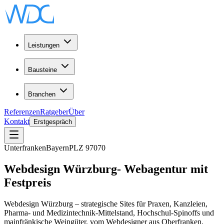
Leistungen
Bausteine
Branchen
Referenzen
Ratgeber
Über
Kontakt
Erstgespräch
Unterfranken
Bayern
PLZ
97070
Webdesign
Würzburg
-
Webagentur
mit
Festpreis
Webdesign Würzburg – strategische Sites für Praxen, Kanzleien,
Pharma- und Medizintechnik-Mittelstand, Hochschul-Spinoffs und
mainfränkische Weingüter, vom Webdesigner aus Oberfranken.