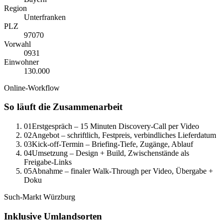
Region
Unterfranken
PLZ
97070
Vorwahl
0
931
Einwohner
130.000
Online-Workflow
So läuft die Zusammenarbeit
01
Erstgespräch – 15 Minuten Discovery-Call per Video
02
Angebot – schriftlich, Festpreis, verbindliches Lieferdatum
03
Kick-off-Termin – Briefing-Tiefe, Zugänge, Ablauf
04
Umsetzung – Design + Build, Zwischenstände als
Freigabe-Links
05
Abnahme – finaler Walk-Through per Video, Übergabe +
Doku
Such-Markt
Würzburg
Inklusive Umlandsorten