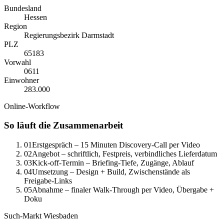
Bundesland
Hessen
Region
Regierungsbezirk Darmstadt
PLZ
65183
Vorwahl
0
611
Einwohner
283.000
Online-Workflow
So läuft die Zusammenarbeit
01
Erstgespräch – 15 Minuten Discovery-Call per Video
02
Angebot – schriftlich, Festpreis, verbindliches Lieferdatum
03
Kick-off-Termin – Briefing-Tiefe, Zugänge, Ablauf
04
Umsetzung – Design + Build, Zwischenstände als
Freigabe-Links
05
Abnahme – finaler Walk-Through per Video, Übergabe +
Doku
Such-Markt
Wiesbaden