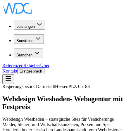
Leistungen
Bausteine
Branchen
Referenzen
Ratgeber
Über
Kontakt
Erstgespräch
Regierungsbezirk Darmstadt
Hessen
PLZ
65183
Webdesign
Wiesbaden
-
Webagentur
mit
Festpreis
Webdesign Wiesbaden – strategische Sites für Versicherungs-
Makler, Steuer- und Wirtschaftskanzleien, Praxen und Spa-
Hotellerie in der hessischen Landeshauptstadt, vom Webdesigner