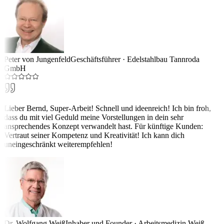
Peter von Jungenfeld
Geschäftsführer
·
Edelstahlbau Tannroda
GmbH
Lieber Bernd, Super-Arbeit! Schnell und ideenreich! Ich bin froh,
dass du mit viel Geduld meine Vorstellungen in dein sehr
ansprechendes Konzept verwandelt hast. Für künftige Kunden:
Vertraut seiner Kompetenz und Kreativität! Ich kann dich
uneingeschränkt weiterempfehlen!
Dr. Wolfgang Weiß
Inhaber und Founder
·
Arbeitsmedizin Weiß