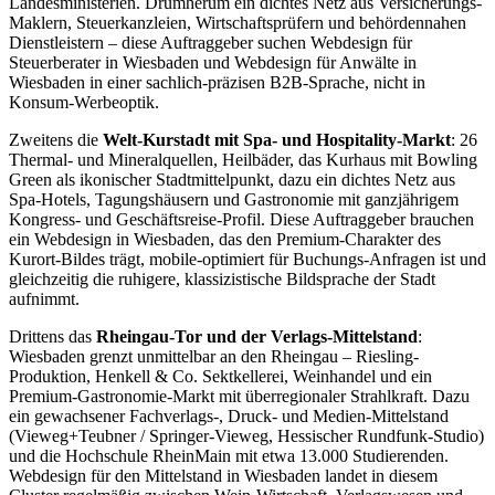
Landesministerien. Drumherum ein dichtes Netz aus Versicherungs-
Maklern, Steuerkanzleien, Wirtschaftsprüfern und behördennahen
Dienstleistern – diese Auftraggeber suchen Webdesign für
Steuerberater in Wiesbaden und Webdesign für Anwälte in
Wiesbaden in einer sachlich-präzisen B2B-Sprache, nicht in
Konsum-Werbeoptik.
Zweitens die
Welt-Kurstadt mit Spa- und Hospitality-Markt
: 26
Thermal- und Mineralquellen, Heilbäder, das Kurhaus mit Bowling
Green als ikonischer Stadtmittelpunkt, dazu ein dichtes Netz aus
Spa-Hotels, Tagungshäusern und Gastronomie mit ganzjährigem
Kongress- und Geschäftsreise-Profil. Diese Auftraggeber brauchen
ein Webdesign in Wiesbaden, das den Premium-Charakter des
Kurort-Bildes trägt, mobile-optimiert für Buchungs-Anfragen ist und
gleichzeitig die ruhigere, klassizistische Bildsprache der Stadt
aufnimmt.
Drittens das
Rheingau-Tor und der Verlags-Mittelstand
:
Wiesbaden grenzt unmittelbar an den Rheingau – Riesling-
Produktion, Henkell & Co. Sektkellerei, Weinhandel und ein
Premium-Gastronomie-Markt mit überregionaler Strahlkraft. Dazu
ein gewachsener Fachverlags-, Druck- und Medien-Mittelstand
(Vieweg+Teubner / Springer-Vieweg, Hessischer Rundfunk-Studio)
und die Hochschule RheinMain mit etwa 13.000 Studierenden.
Webdesign für den Mittelstand in Wiesbaden landet in diesem