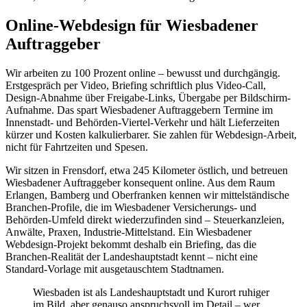
Online-Webdesign für Wiesbadener
Auftraggeber
Wir arbeiten zu 100 Prozent online – bewusst und durchgängig.
Erstgespräch per Video, Briefing schriftlich plus Video-Call,
Design-Abnahme über Freigabe-Links, Übergabe per Bildschirm-
Aufnahme. Das spart Wiesbadener Auftraggebern Termine im
Innenstadt- und Behörden-Viertel-Verkehr und hält Lieferzeiten
kürzer und Kosten kalkulierbarer. Sie zahlen für Webdesign-Arbeit,
nicht für Fahrtzeiten und Spesen.
Wir sitzen in Frensdorf, etwa 245 Kilometer östlich, und betreuen
Wiesbadener Auftraggeber konsequent online. Aus dem Raum
Erlangen, Bamberg und Oberfranken kennen wir mittelständische
Branchen-Profile, die im Wiesbadener Versicherungs- und
Behörden-Umfeld direkt wiederzufinden sind – Steuerkanzleien,
Anwälte, Praxen, Industrie-Mittelstand. Ein Wiesbadener
Webdesign-Projekt bekommt deshalb ein Briefing, das die
Branchen-Realität der Landeshauptstadt kennt – nicht eine
Standard-Vorlage mit ausgetauschtem Stadtnamen.
Wiesbaden ist als Landeshauptstadt und Kurort ruhiger
im Bild, aber genauso anspruchsvoll im Detail – wer