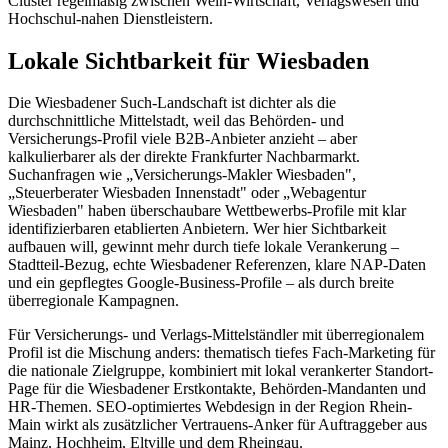
Cluster regelmäßig zwischen Wein-Wirtschaft, Verlagswesen und
Hochschul-nahen Dienstleistern.
Lokale Sichtbarkeit für Wiesbaden
Die Wiesbadener Such-Landschaft ist dichter als die
durchschnittliche Mittelstadt, weil das Behörden- und
Versicherungs-Profil viele B2B-Anbieter anzieht – aber
kalkulierbarer als der direkte Frankfurter Nachbarmarkt.
Suchanfragen wie „Versicherungs-Makler Wiesbaden",
„Steuerberater Wiesbaden Innenstadt" oder „Webagentur
Wiesbaden" haben überschaubare Wettbewerbs-Profile mit klar
identifizierbaren etablierten Anbietern. Wer hier Sichtbarkeit
aufbauen will, gewinnt mehr durch tiefe lokale Verankerung –
Stadtteil-Bezug, echte Wiesbadener Referenzen, klare NAP-Daten
und ein gepflegtes Google-Business-Profile – als durch breite
überregionale Kampagnen.
Für Versicherungs- und Verlags-Mittelständler mit überregionalem
Profil ist die Mischung anders: thematisch tiefes Fach-Marketing für
die nationale Zielgruppe, kombiniert mit lokal verankerter Standort-
Page für die Wiesbadener Erstkontakte, Behörden-Mandanten und
HR-Themen. SEO-optimiertes Webdesign in der Region Rhein-
Main wirkt als zusätzlicher Vertrauens-Anker für Auftraggeber aus
Mainz, Hochheim, Eltville und dem Rheingau.