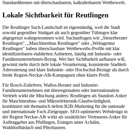
Standardthemen mit überschaubarem, kalkulierbarem Wettbewerb.
Lokale Sichtbarkeit für Reutlingen
Die Reutlinger Such-Landschaft ist eigenständig, weil die Stadt
sowohl gegenüber Stuttgart als auch gegenüber Tübingen klar
abgegrenzt wahrgenommen wird. Suchanfragen wie „Steuerberater
Reutlingen", „Maschinenbau Reutlingen" oder „Webagentur
Reutlingen" haben überschaubare Wettbewerbs-Profile mit klar
identifizierbaren etablierten Anbietern, häufig mit Industrie- oder
Familienunternehmen-Bezug. Wer hier Sichtbarkeit aufbauen will,
gewinnt mehr durch tiefe lokale Verankerung, konsistente Stadtteil-
Adressierung und klare Industrie- oder Hochschul-Bezüge als durch
breite Region-Neckar-Alb-Kampagnen ohne klares Profil.
Für Bosch-Zulieferer, Wafios-Berater und Industrie-
Familienunternehmen mit überregionalem oder internationalem
Vertrieb wirkt die Mischung anders: Reutlingen als Standort-Anker
für Maschinenbau- und Mikroelektronik-Glaubwürdigkeit,
kombiniert mit thematisch tiefem B2B-Marketing für die nationale
und internationale Fach-Zielgruppe. SEO-optimiertes Webdesign in
der Region Neckar-Alb wirkt als zusätzlicher Vertrauens-Anker für
Auftraggeber aus Pfullingen, Eningen unter Achalm,
Walddorfhäslach und Pliezhausen.