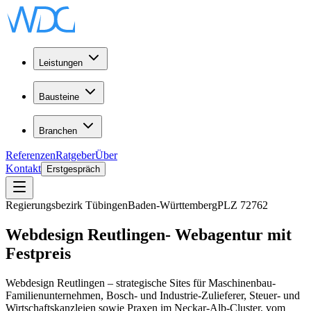
Leistungen
Bausteine
Branchen
Referenzen
Ratgeber
Über
Kontakt
Erstgespräch
Regierungsbezirk Tübingen
Baden-Württemberg
PLZ
72762
Webdesign
Reutlingen
-
Webagentur
mit
Festpreis
Webdesign Reutlingen – strategische Sites für Maschinenbau-
Familienunternehmen, Bosch- und Industrie-Zulieferer, Steuer- und
Wirtschaftskanzleien sowie Praxen im Neckar-Alb-Cluster, vom