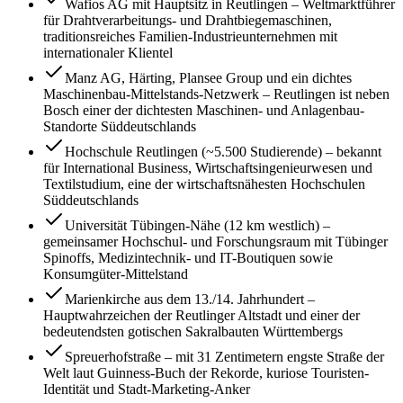
Wafios AG mit Hauptsitz in Reutlingen – Weltmarktführer
für Drahtverarbeitungs- und Drahtbiegemaschinen,
traditionsreiches Familien-Industrieunternehmen mit
internationaler Klientel
Manz AG, Härting, Plansee Group und ein dichtes
Maschinenbau-Mittelstands-Netzwerk – Reutlingen ist neben
Bosch einer der dichtesten Maschinen- und Anlagenbau-
Standorte Süddeutschlands
Hochschule Reutlingen (~5.500 Studierende) – bekannt
für International Business, Wirtschaftsingenieurwesen und
Textilstudium, eine der wirtschaftsnähesten Hochschulen
Süddeutschlands
Universität Tübingen-Nähe (12 km westlich) –
gemeinsamer Hochschul- und Forschungsraum mit Tübinger
Spinoffs, Medizintechnik- und IT-Boutiquen sowie
Konsumgüter-Mittelstand
Marienkirche aus dem 13./14. Jahrhundert –
Hauptwahrzeichen der Reutlinger Altstadt und einer der
bedeutendsten gotischen Sakralbauten Württembergs
Spreuerhofstraße – mit 31 Zentimetern engste Straße der
Welt laut Guinness-Buch der Rekorde, kuriose Touristen-
Identität und Stadt-Marketing-Anker