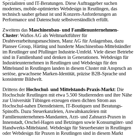
Spezialisten und IT-Beratungen. Diese Auftraggeber suchen
modernes, mobile-optimiertes Webdesign in Reutlingen, das
technisch sauber gebaut ist und Konzern-Anforderungen an
Performance und Datenschutz selbstverständlich erfüllt.
Zweitens das
Maschinenbau- und Familienunternehmen-
Cluster
: Wafios AG als Weltmarktführer für
Drahtverarbeitungsmaschinen, Manz AG für Anlagenbau, dazu
Plansee Group, Härting und hunderte Maschinenbau-Mittelständler
im Reutlinger und Pfullinger Industrie-Umfeld. Viele dieser Betriebe
sind in Familienhand und denken in Generationen. Webdesign für
Industrieunternehmen in Reutlingen und Webdesign für den
Mittelstand in Reutlingen landen in diesem Cluster mit Anspruch an
seriöse, gewachsene Marken-Identität, präzise B2B-Sprache und
konsistente Bildwelt.
Drittens der
Hochschul- und Mittelstands-Praxis-Markt
: Die
Hochschule Reutlingen mit etwa 5.500 Studierenden und ihre Nähe
zur Universität Tübingen erzeugen einen dichten Strom aus
Hochschul-nahen Dienstleistern, IT-Boutiquen und Beratungs-
Spinoffs. Dazu Steuerkanzleien, Anwaltskanzleien mit
Familienunternehmen-Mandanten, Arzt- und Zahnarzt-Praxen in
Innenstadt, Orschel-Hagen und Betzingen sowie Konsumgüter- und
Handwerks-Mittelstand. Webdesign für Steuerberater in Reutlingen
oder Webdesign für Praxen in Reutlingen sind in diesem Markt