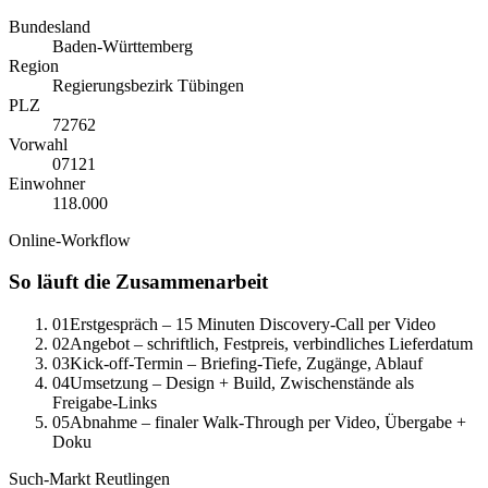
Bundesland
Baden-Württemberg
Region
Regierungsbezirk Tübingen
PLZ
72762
Vorwahl
0
7121
Einwohner
118.000
Online-Workflow
So läuft die Zusammenarbeit
01
Erstgespräch – 15 Minuten Discovery-Call per Video
02
Angebot – schriftlich, Festpreis, verbindliches Lieferdatum
03
Kick-off-Termin – Briefing-Tiefe, Zugänge, Ablauf
04
Umsetzung – Design + Build, Zwischenstände als
Freigabe-Links
05
Abnahme – finaler Walk-Through per Video, Übergabe +
Doku
Such-Markt
Reutlingen