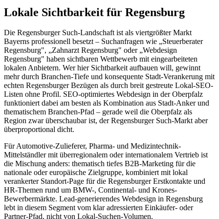
Lokale Sichtbarkeit für Regensburg
Die Regensburger Such-Landschaft ist als viertgrößter Markt
Bayerns professionell besetzt – Suchanfragen wie „Steuerberater
Regensburg", „Zahnarzt Regensburg" oder „Webdesign
Regensburg" haben sichtbaren Wettbewerb mit eingearbeiteten
lokalen Anbietern. Wer hier Sichtbarkeit aufbauen will, gewinnt
mehr durch Branchen-Tiefe und konsequente Stadt-Verankerung mit
echten Regensburger Bezügen als durch breit gestreute Lokal-SEO-
Listen ohne Profil. SEO-optimiertes Webdesign in der Oberpfalz
funktioniert dabei am besten als Kombination aus Stadt-Anker und
thematischem Branchen-Pfad – gerade weil die Oberpfalz als
Region zwar überschaubar ist, der Regensburger Such-Markt aber
überproportional dicht.
Für Automotive-Zulieferer, Pharma- und Medizintechnik-
Mittelständler mit überregionalem oder internationalem Vertrieb ist
die Mischung anders: thematisch tiefes B2B-Marketing für die
nationale oder europäische Zielgruppe, kombiniert mit lokal
verankerter Standort-Page für die Regensburger Erstkontakte und
HR-Themen rund um BMW-, Continental- und Krones-
Bewerbermärkte. Lead-generierendes Webdesign in Regensburg
lebt in diesem Segment vom klar adressierten Einkäufer- oder
Partner-Pfad, nicht von Lokal-Suchen-Volumen.