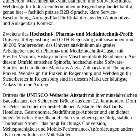
Zulieferern, Maschinenbau-Mittelständlern und Software-Studios.
Webdesign für Industrieunternehmen in Regensburg landet häufig
genau hier – fachlich präzise B2B-Sprache, klare Service-
Beschreibung, Anfrage-Pfad für Einkäufer aus dem Automotive-
und Anlagenbau-Kontext.
Zweitens das
Hochschul-, Pharma- und Medizintechnik-Profil
:
Universität Regensburg und OTH Regensburg mit zusammen rund
30.000 Studierenden, das Universitätsklinikum als großer
Arbeitgeber und ein Pharma- und Medizintechnik-Cluster mit
Pfeiffer Vacuum, Vishay und der Maschinenfabrik Reinhausen. Aus
diesem Umfeld entstehen Spinoffs, hochschul-nahe Software-
Studios und ein dichter Markt aus Arzt-, Zahnarzt- und Therapie-
Praxen. Webdesign für Praxen in Regensburg und Webdesign für
Steuerberater in Regensburg sind in diesem Markt der häufigste
Anlass für eine Anfrage.
Drittens die
UNESCO-Welterbe-Altstadt
mit ihrer mittelalterlichen
Bausubstanz, der Steinernen Brücke aus dem 12. Jahrhundert, Dom
St. Peter und einer der besterhaltenen Altstädte Deutschlands.
Hotellerie, Gastronomie, Stadtführungs-Anbieter und ein dichter
innerstädtischer Einzelhandel leben von einem ganzjährig stabilen
Tourismus-Strom – das prägt Buchungs-Conversion,
Mehrsprachigkeit und Mobile-Performance-Anforderungen anders
als in reinen Industrie-Mittelstädten.