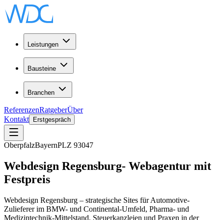
Leistungen
Bausteine
Branchen
Referenzen
Ratgeber
Über
Kontakt
Erstgespräch
Oberpfalz
Bayern
PLZ
93047
Webdesign
Regensburg
-
Webagentur
mit
Festpreis
Webdesign Regensburg – strategische Sites für Automotive-
Zulieferer im BMW- und Continental-Umfeld, Pharma- und
Medizintechnik-Mittelstand, Steuerkanzleien und Praxen in der