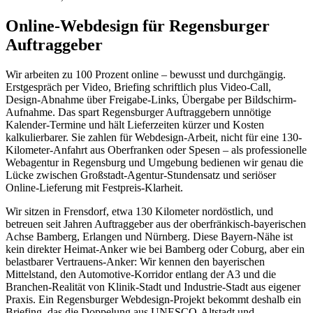
Online-Webdesign für Regensburger
Auftraggeber
Wir arbeiten zu 100 Prozent online – bewusst und durchgängig.
Erstgespräch per Video, Briefing schriftlich plus Video-Call,
Design-Abnahme über Freigabe-Links, Übergabe per Bildschirm-
Aufnahme. Das spart Regensburger Auftraggebern unnötige
Kalender-Termine und hält Lieferzeiten kürzer und Kosten
kalkulierbarer. Sie zahlen für Webdesign-Arbeit, nicht für eine 130-
Kilometer-Anfahrt aus Oberfranken oder Spesen – als professionelle
Webagentur in Regensburg und Umgebung bedienen wir genau die
Lücke zwischen Großstadt-Agentur-Stundensatz und seriöser
Online-Lieferung mit Festpreis-Klarheit.
Wir sitzen in Frensdorf, etwa 130 Kilometer nordöstlich, und
betreuen seit Jahren Auftraggeber aus der oberfränkisch-bayerischen
Achse Bamberg, Erlangen und Nürnberg. Diese Bayern-Nähe ist
kein direkter Heimat-Anker wie bei Bamberg oder Coburg, aber ein
belastbarer Vertrauens-Anker: Wir kennen den bayerischen
Mittelstand, den Automotive-Korridor entlang der A3 und die
Branchen-Realität von Klinik-Stadt und Industrie-Stadt aus eigener
Praxis. Ein Regensburger Webdesign-Projekt bekommt deshalb ein
Briefing, das die Doppelung aus UNESCO-Altstadt und