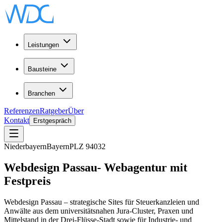
Leistungen
Bausteine
Branchen
Referenzen
Ratgeber
Über
Kontakt
Erstgespräch
Niederbayern
Bayern
PLZ
94032
Webdesign
Passau
-
Webagentur
mit
Festpreis
Webdesign Passau – strategische Sites für Steuerkanzleien und
Anwälte aus dem universitätsnahen Jura-Cluster, Praxen und
Mittelstand in der Drei-Flüsse-Stadt sowie für Industrie- und