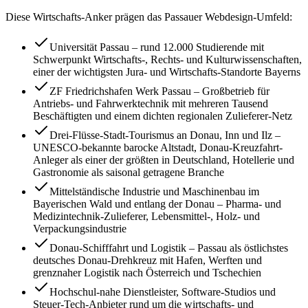
Diese Wirtschafts-Anker prägen das
Passau
er Webdesign-Umfeld:
Universität Passau – rund 12.000 Studierende mit
Schwerpunkt Wirtschafts-, Rechts- und Kulturwissenschaften,
einer der wichtigsten Jura- und Wirtschafts-Standorte Bayerns
ZF Friedrichshafen Werk Passau – Großbetrieb für
Antriebs- und Fahrwerktechnik mit mehreren Tausend
Beschäftigten und einem dichten regionalen Zulieferer-Netz
Drei-Flüsse-Stadt-Tourismus an Donau, Inn und Ilz –
UNESCO-bekannte barocke Altstadt, Donau-Kreuzfahrt-
Anleger als einer der größten in Deutschland, Hotellerie und
Gastronomie als saisonal getragene Branche
Mittelständische Industrie und Maschinenbau im
Bayerischen Wald und entlang der Donau – Pharma- und
Medizintechnik-Zulieferer, Lebensmittel-, Holz- und
Verpackungsindustrie
Donau-Schifffahrt und Logistik – Passau als östlichstes
deutsches Donau-Drehkreuz mit Hafen, Werften und
grenznaher Logistik nach Österreich und Tschechien
Hochschul-nahe Dienstleister, Software-Studios und
Steuer-Tech-Anbieter rund um die wirtschafts- und