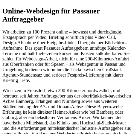
Online-Webdesign für Passauer
Auftraggeber
Wir arbeiten zu 100 Prozent online – bewusst und durchgängig.
Erstgespräch per Video, Briefing schriftlich plus Video-Call,
Design-Abnahme über Freigabe-Links, Übergabe per Bildschirm-
Aufnahme. Das spart Passauer Auftraggebern unnötige Kalender-
Termine und hält Lieferzeiten kürzer und Kosten kalkulierbarer. Sie
zahlen für Webdesign-Arbeit, nicht für eine 290-Kilometer-Anfahrt
aus Oberfranken oder für Spesen – als Webagentur in Passau und
Umgebung bedienen wir online die Lücke zwischen Großstadt-
Agentur-Stundensatz und seriöser Festpreis-Lieferung mit klarer
Briefing-Tiefe.
Wir sitzen in Frensdorf, etwa 290 Kilometer nordwestlich, und
betreuen seit Jahren Auftraggeber aus der oberfränkisch-bayerischen
Achse Bamberg, Erlangen und Nürnberg sowie aus weiteren
Städten entlang der A3- und Donau-Achse. Diese Bayern-weite
Erfahrung ist kein direkter Heimat-Anker wie bei Bamberg oder
Coburg, aber ein belastbarer Vertrauens-Anker: Wir kennen den
bayerischen Mittelstand, das Klinik- und Hochschul-Stadt-Muster
und die Anforderungen mittelständischer Industrie-Auftraggeber aus
eigener Praxis. Ein Passauer Webdesign-Projekt bekommt deshalb