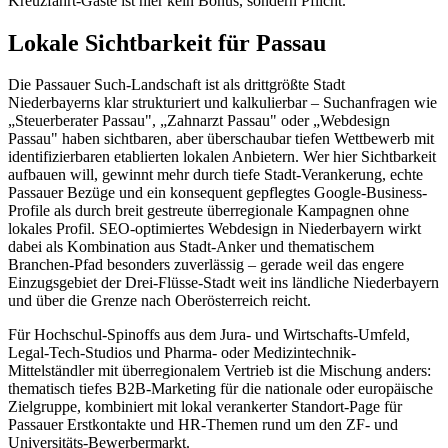
Kreuzfahrt-Gäste ist hier kein Bonus, sondern Pflicht.
Lokale Sichtbarkeit für Passau
Die Passauer Such-Landschaft ist als drittgrößte Stadt
Niederbayerns klar strukturiert und kalkulierbar – Suchanfragen wie
„Steuerberater Passau", „Zahnarzt Passau" oder „Webdesign
Passau" haben sichtbaren, aber überschaubar tiefen Wettbewerb mit
identifizierbaren etablierten lokalen Anbietern. Wer hier Sichtbarkeit
aufbauen will, gewinnt mehr durch tiefe Stadt-Verankerung, echte
Passauer Bezüge und ein konsequent gepflegtes Google-Business-
Profile als durch breit gestreute überregionale Kampagnen ohne
lokales Profil. SEO-optimiertes Webdesign in Niederbayern wirkt
dabei als Kombination aus Stadt-Anker und thematischem
Branchen-Pfad besonders zuverlässig – gerade weil das engere
Einzugsgebiet der Drei-Flüsse-Stadt weit ins ländliche Niederbayern
und über die Grenze nach Oberösterreich reicht.
Für Hochschul-Spinoffs aus dem Jura- und Wirtschafts-Umfeld,
Legal-Tech-Studios und Pharma- oder Medizintechnik-
Mittelständler mit überregionalem Vertrieb ist die Mischung anders:
thematisch tiefes B2B-Marketing für die nationale oder europäische
Zielgruppe, kombiniert mit lokal verankerter Standort-Page für
Passauer Erstkontakte und HR-Themen rund um den ZF- und
Universitäts-Bewerbermarkt.