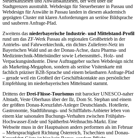
Steuerkanzleien und Anwaltskanzleien, der weit über die
Stadtgrenzen ausstrahlt. Webdesign für Steuerberater in Passau und
Webdesign für Anwälte in Passau landen in diesem akademisch
geprägten Cluster mit klaren Anforderungen an seriöse Bildsprache
und sauberen Anfrage-Pfad.
Zweitens das
niederbayerische Industrie- und Mittelstand-Profil
rund um das ZF-Werk Passau als regionalen Großbetrieb in der
Antriebs- und Fahrwerktechnik, ein dichtes Zulieferer-Netz im
Bayerischen Wald und an der Donau-Achse, dazu Pharma- und
Medizintechnik-Mittelständler sowie Lebensmittel-, Holz- und
Verpackungsindustrie. Diese Auftraggeber suchen Webdesign nicht
als Marketing-Megaphon, sondern als seriöse Visitenkarte mit
fachlich präziser B2B-Sprache und einem belastbaren Anfrage-Pfad
– gerade weil ein Großteil der Geschäftskontakte aus persönlicher
Empfehlung im niederbayerischen Mittelstand stammt.
Drittens der
Drei-Flüsse-Tourismus
mit barocker UNESCO-naher
Altstadt, Veste Oberhaus über der Ilz, Dom St. Stephan und einem
der größten Donau-Kreuzfahrt-Anleger Deutschlands. Hotellerie,
Gastronomie, Stadtführungs- und Schifffahrts-Anbieter leben von
einem klar saisonalen Buchungs-Verhalten zwischen Frühjahrs-
Hochwasser-Ende und Spätherbst-Weihnachts-Markt. Eine
Webseite muss in der Hauptsaison anders performen als im Februar
– Mehrsprachigkeit Richtung Österreich, Tschechien und Donau-