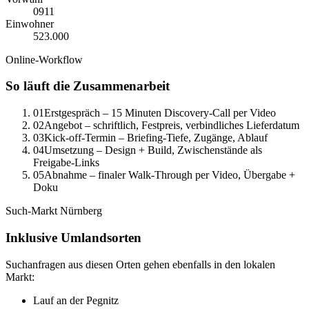
0
911
Einwohner
523.000
Online-Workflow
So läuft die Zusammenarbeit
01
Erstgespräch – 15 Minuten Discovery-Call per Video
02
Angebot – schriftlich, Festpreis, verbindliches Lieferdatum
03
Kick-off-Termin – Briefing-Tiefe, Zugänge, Ablauf
04
Umsetzung – Design + Build, Zwischenstände als
Freigabe-Links
05
Abnahme – finaler Walk-Through per Video, Übergabe +
Doku
Such-Markt
Nürnberg
Inklusive Umlandsorten
Suchanfragen aus diesen Orten gehen ebenfalls in den lokalen
Markt:
Lauf an der Pegnitz