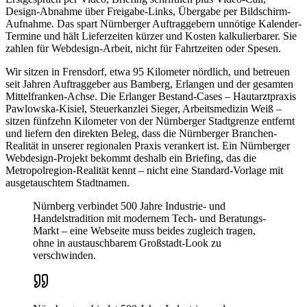
Design-Abnahme über Freigabe-Links, Übergabe per Bildschirm-
Aufnahme. Das spart Nürnberger Auftraggebern unnötige Kalender-
Termine und hält Lieferzeiten kürzer und Kosten kalkulierbarer. Sie
zahlen für Webdesign-Arbeit, nicht für Fahrtzeiten oder Spesen.
Wir sitzen in Frensdorf, etwa 95 Kilometer nördlich, und betreuen
seit Jahren Auftraggeber aus Bamberg, Erlangen und der gesamten
Mittelfranken-Achse. Die Erlanger Bestand-Cases – Hautarztpraxis
Pawlowska-Kisiel, Steuerkanzlei Sieger, Arbeitsmedizin Weiß –
sitzen fünfzehn Kilometer von der Nürnberger Stadtgrenze entfernt
und liefern den direkten Beleg, dass die Nürnberger Branchen-
Realität in unserer regionalen Praxis verankert ist. Ein Nürnberger
Webdesign-Projekt bekommt deshalb ein Briefing, das die
Metropolregion-Realität kennt – nicht eine Standard-Vorlage mit
ausgetauschtem Stadtnamen.
Nürnberg verbindet 500 Jahre Industrie- und
Handelstradition mit modernem Tech- und Beratungs-
Markt – eine Webseite muss beides zugleich tragen,
ohne in austauschbarem Großstadt-Look zu
verschwinden.