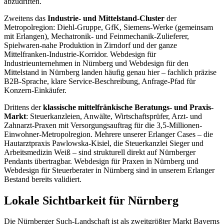
abzudriften.
Zweitens das
Industrie- und Mittelstand-Cluster
der
Metropolregion: Diehl-Gruppe, GfK, Siemens-Werke (gemeinsam
mit Erlangen), Mechatronik- und Feinmechanik-Zulieferer,
Spielwaren-nahe Produktion in Zirndorf und der ganze
Mittelfranken-Industrie-Korridor. Webdesign für
Industrieunternehmen in Nürnberg und Webdesign für den
Mittelstand in Nürnberg landen häufig genau hier – fachlich präzise
B2B-Sprache, klare Service-Beschreibung, Anfrage-Pfad für
Konzern-Einkäufer.
Drittens der
klassische mittelfränkische Beratungs- und Praxis-
Markt
: Steuerkanzleien, Anwälte, Wirtschaftsprüfer, Arzt- und
Zahnarzt-Praxen mit Versorgungsauftrag für die 3,5-Millionen-
Einwohner-Metropolregion. Mehrere unserer Erlanger Cases – die
Hautarztpraxis Pawlowska-Kisiel, die Steuerkanzlei Sieger und
Arbeitsmedizin Weiß – sind strukturell direkt auf Nürnberger
Pendants übertragbar. Webdesign für Praxen in Nürnberg und
Webdesign für Steuerberater in Nürnberg sind in unserem Erlanger
Bestand bereits validiert.
Lokale Sichtbarkeit für Nürnberg
Die Nürnberger Such-Landschaft ist als zweitgrößter Markt Bayerns