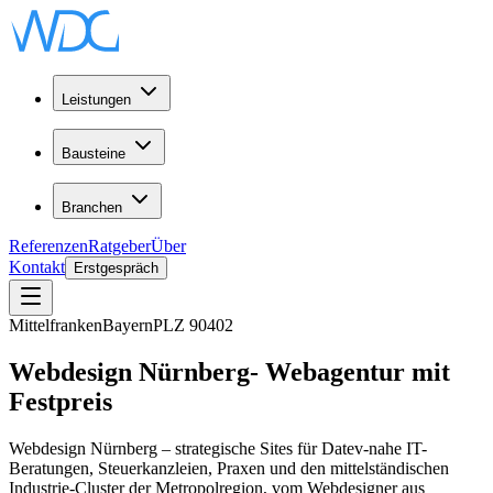
Leistungen
Bausteine
Branchen
Referenzen
Ratgeber
Über
Kontakt
Erstgespräch
Mittelfranken
Bayern
PLZ
90402
Webdesign
Nürnberg
-
Webagentur
mit
Festpreis
Webdesign Nürnberg – strategische Sites für Datev-nahe IT-
Beratungen, Steuerkanzleien, Praxen und den mittelständischen
Industrie-Cluster der Metropolregion, vom Webdesigner aus