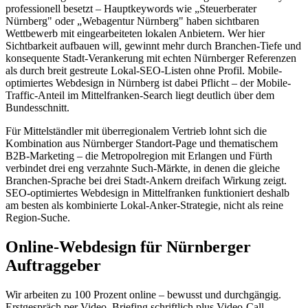
professionell besetzt – Hauptkeywords wie „Steuerberater
Nürnberg" oder „Webagentur Nürnberg" haben sichtbaren
Wettbewerb mit eingearbeiteten lokalen Anbietern. Wer hier
Sichtbarkeit aufbauen will, gewinnt mehr durch Branchen-Tiefe und
konsequente Stadt-Verankerung mit echten Nürnberger Referenzen
als durch breit gestreute Lokal-SEO-Listen ohne Profil. Mobile-
optimiertes Webdesign in Nürnberg ist dabei Pflicht – der Mobile-
Traffic-Anteil im Mittelfranken-Search liegt deutlich über dem
Bundesschnitt.
Für Mittelständler mit überregionalem Vertrieb lohnt sich die
Kombination aus Nürnberger Standort-Page und thematischem
B2B-Marketing – die Metropolregion mit Erlangen und Fürth
verbindet drei eng verzahnte Such-Märkte, in denen die gleiche
Branchen-Sprache bei drei Stadt-Ankern dreifach Wirkung zeigt.
SEO-optimiertes Webdesign in Mittelfranken funktioniert deshalb
am besten als kombinierte Lokal-Anker-Strategie, nicht als reine
Region-Suche.
Online-Webdesign für Nürnberger
Auftraggeber
Wir arbeiten zu 100 Prozent online – bewusst und durchgängig.
Erstgespräch per Video, Briefing schriftlich plus Video-Call,