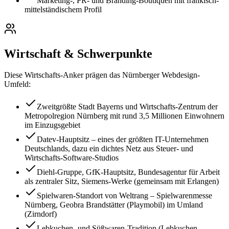
Marketing-, PR- und Branding-Boutiquen mit fränkisch-
mittelständischem Profil
Wirtschaft & Schwerpunkte
Diese Wirtschafts-Anker prägen das
Nürnberg
er Webdesign-
Umfeld:
Zweitgrößte Stadt Bayerns und Wirtschafts-Zentrum der
Metropolregion Nürnberg mit rund 3,5 Millionen Einwohnern
im Einzugsgebiet
Datev-Hauptsitz – eines der größten IT-Unternehmen
Deutschlands, dazu ein dichtes Netz aus Steuer- und
Wirtschafts-Software-Studios
Diehl-Gruppe, GfK-Hauptsitz, Bundesagentur für Arbeit
als zentraler Sitz, Siemens-Werke (gemeinsam mit Erlangen)
Spielwaren-Standort von Weltrang – Spielwarenmesse
Nürnberg, Geobra Brandstätter (Playmobil) im Umland
(Zirndorf)
Lebkuchen- und Süßwaren-Tradition (Lebkuchen-