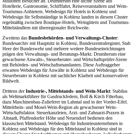
Millionen Besucher an. Drumherum eine dichte Szene aus
Hotellerie, Gastronomie, Schifffahrt, Reiseveranstaltern und Wein-
Tourismus-Anbietern. Webdesign für Hotels in Koblenz und
Webdesign für Selbstständige in Koblenz landen in diesem Cluster
regelmäßig zwischen Boutique-Hotels, Weingütern und Tourismus-
Mittelständlern mit überregionaler Reichweite.
Zweitens das
Bundesbehörden- und Verwaltungs-Cluster
:
Bundesarchiv mit Hauptsitz in Koblenz, Bundeszentralregister, Stab
Heer der Bundeswehr und mehrere weitere Bundeseinrichtungen
prägen den Verwaltungs- und Beratungs-Markt. Drumherum eine
gewachsene Anwalts-, Steuerberater- und Wirtschaftsprüfer-Szene
mit Behörden- und Wirtschaftsmandanten. Diese Auftraggeber
erwarten Webdesign für Anwälte in Koblenz und Webdesign für
Steuerberater in Koblenz mit sachlicher Klarheit und konservativer
Bildwelt.
Drittens der
Industrie-, Mittelstands- und Wein-Markt
: Stabilus
als Weltmarktführer für Gasdruckfedern, Boll & Kirch Filterbau,
dazu Maschinenbau-Zulieferer im Lahntal und in der Vorder-Eifel.
Mittelrhein- und Mosel-Wein-Region als gewachsener Wein-
Wirtschaftsfaktor. Steuerkanzleien, Arzt- und Zahnarzt-Praxen in
Altstadt, Pfaffendorfer Höhe und Neuendorf bedienen den
klassischen Mittelstand. Webdesign für Industrieunternehmen in
Koblenz und Webdesign für den Mittelstand in Koblenz sind in