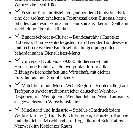
Wahrzeichen seit 1897
Festung Ehrenbreitstein gegenüber dem Deutschen Eck –
eine der größten erhaltenen Festungsanlagen Europas, heute
Sitz des Landesmuseums und Tourismus-Anker mit Seilbahn-
Verbindung über den Rhein
Bundesbehörden-Cluster – Bundesarchiv (Hauptsitz
Koblenz), Bundeszentralregister, Stab Heer der Bundeswehr
und mehrere weitere Bundeseinrichtungen prägen den
behördennahen Dienstleister-Markt
Universität Koblenz (~9.000 Studierende) und
Hochschule Koblenz – Schwerpunkte Informatik,
Bildungswissenschaften und Wirtschaft, mit dichter
Forschungs- und Spinoff-Szene
Mittelrhein- und Mosel-Wein-Region – Koblenz liegt am
Treffpunkt zweier traditionsreicher deutscher Weinbau-
Regionen, mit Weingütern, Weinhandel und Wein-Tourismus
als gewachsenem Wirtschaftsfaktor
Mittelstand und Industrie – Stabilus (Gasdruckfedern,
Weltmarktführer), Boll & Kirch Filterbau, Lahnstein-Brauerei
und ein dichtes Maschinenbau-, Logistik- und Schifffahrts-
Netzwerk im Koblenzer Raum