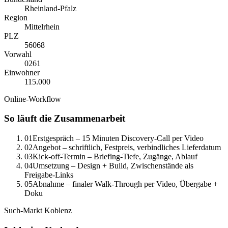
Rheinland-Pfalz
Region
Mittelrhein
PLZ
56068
Vorwahl
0
261
Einwohner
115.000
Online-Workflow
So läuft die Zusammenarbeit
01
Erstgespräch – 15 Minuten Discovery-Call per Video
02
Angebot – schriftlich, Festpreis, verbindliches Lieferdatum
03
Kick-off-Termin – Briefing-Tiefe, Zugänge, Ablauf
04
Umsetzung – Design + Build, Zwischenstände als
Freigabe-Links
05
Abnahme – finaler Walk-Through per Video, Übergabe +
Doku
Such-Markt
Koblenz