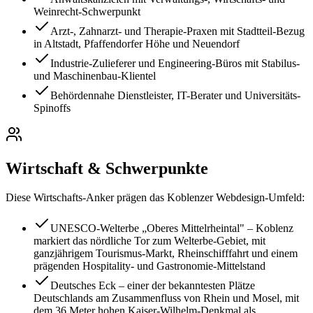
Weinrecht-Schwerpunkt
Arzt-, Zahnarzt- und Therapie-Praxen mit Stadtteil-Bezug
in Altstadt, Pfaffendorfer Höhe und Neuendorf
Industrie-Zulieferer und Engineering-Büros mit Stabilus-
und Maschinenbau-Klientel
Behördennahe Dienstleister, IT-Berater und Universitäts-
Spinoffs
Wirtschaft & Schwerpunkte
Diese Wirtschafts-Anker prägen das
Koblenz
er Webdesign-Umfeld:
UNESCO-Welterbe „Oberes Mittelrheintal" – Koblenz
markiert das nördliche Tor zum Welterbe-Gebiet, mit
ganzjährigem Tourismus-Markt, Rheinschifffahrt und einem
prägenden Hospitality- und Gastronomie-Mittelstand
Deutsches Eck – einer der bekanntesten Plätze
Deutschlands am Zusammenfluss von Rhein und Mosel, mit
dem 36 Meter hohen Kaiser-Wilhelm-Denkmal als