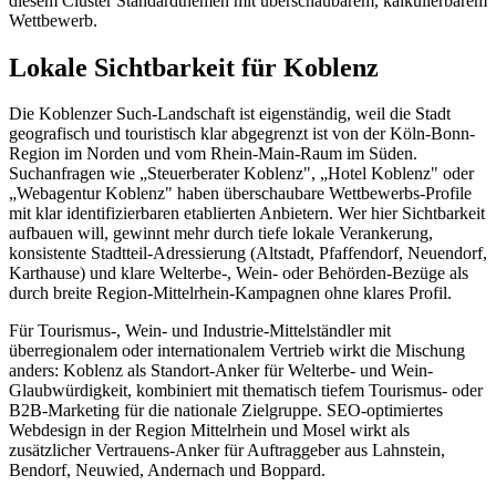
diesem Cluster Standardthemen mit überschaubarem, kalkulierbarem
Wettbewerb.
Lokale Sichtbarkeit für Koblenz
Die Koblenzer Such-Landschaft ist eigenständig, weil die Stadt
geografisch und touristisch klar abgegrenzt ist von der Köln-Bonn-
Region im Norden und vom Rhein-Main-Raum im Süden.
Suchanfragen wie „Steuerberater Koblenz", „Hotel Koblenz" oder
„Webagentur Koblenz" haben überschaubare Wettbewerbs-Profile
mit klar identifizierbaren etablierten Anbietern. Wer hier Sichtbarkeit
aufbauen will, gewinnt mehr durch tiefe lokale Verankerung,
konsistente Stadtteil-Adressierung (Altstadt, Pfaffendorf, Neuendorf,
Karthause) und klare Welterbe-, Wein- oder Behörden-Bezüge als
durch breite Region-Mittelrhein-Kampagnen ohne klares Profil.
Für Tourismus-, Wein- und Industrie-Mittelständler mit
überregionalem oder internationalem Vertrieb wirkt die Mischung
anders: Koblenz als Standort-Anker für Welterbe- und Wein-
Glaubwürdigkeit, kombiniert mit thematisch tiefem Tourismus- oder
B2B-Marketing für die nationale Zielgruppe. SEO-optimiertes
Webdesign in der Region Mittelrhein und Mosel wirkt als
zusätzlicher Vertrauens-Anker für Auftraggeber aus Lahnstein,
Bendorf, Neuwied, Andernach und Boppard.