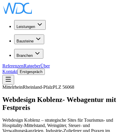
Leistungen
Bausteine
Branchen
Referenzen
Ratgeber
Über
Kontakt
Erstgespräch
Mittelrhein
Rheinland-Pfalz
PLZ
56068
Webdesign
Koblenz
-
Webagentur
mit
Festpreis
Webdesign Koblenz – strategische Sites für Tourismus- und
Hospitality-Mittelstand, Weingüter, Steuer- und
Verwaltungskanzleien, Industrie-Zulieferer und Praxen im