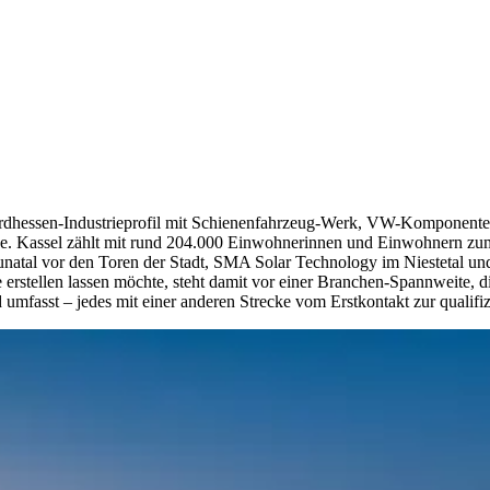
rdhessen-Industrieprofil mit Schienenfahrzeug-Werk, VW-Komponenten u
Kassel zählt mit rund 204.000 Einwohnerinnen und Einwohnern zum p
l vor den Toren der Stadt, SMA Solar Technology im Niestetal und gle
rstellen lassen möchte, steht damit vor einer Branchen-Spannweite, di
mfasst – jedes mit einer anderen Strecke vom Erstkontakt zur qualifiz