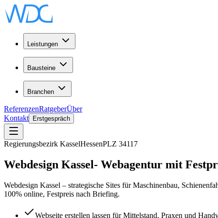
Leistungen
Bausteine
Branchen
Referenzen
Ratgeber
Über
Kontakt
Erstgespräch
Regierungsbezirk Kassel
Hessen
PLZ
34117
Webdesign
Kassel
-
Webagentur
mit Festpr
Webdesign Kassel – strategische Sites für Maschinenbau, Schienenfa
100% online, Festpreis nach Briefing.
Webseite erstellen lassen für Mittelstand, Praxen und Ha