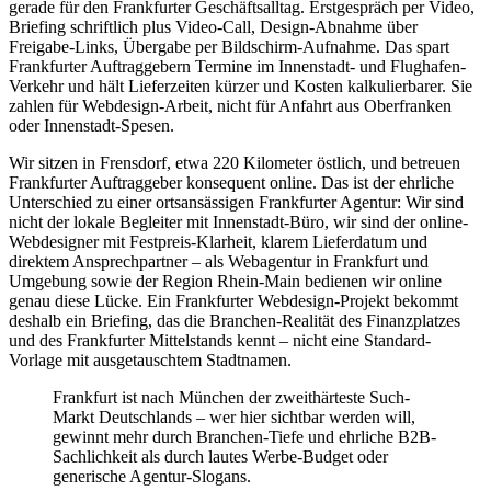
gerade für den Frankfurter Geschäftsalltag. Erstgespräch per Video,
Briefing schriftlich plus Video-Call, Design-Abnahme über
Freigabe-Links, Übergabe per Bildschirm-Aufnahme. Das spart
Frankfurter Auftraggebern Termine im Innenstadt- und Flughafen-
Verkehr und hält Lieferzeiten kürzer und Kosten kalkulierbarer. Sie
zahlen für Webdesign-Arbeit, nicht für Anfahrt aus Oberfranken
oder Innenstadt-Spesen.
Wir sitzen in Frensdorf, etwa 220 Kilometer östlich, und betreuen
Frankfurter Auftraggeber konsequent online. Das ist der ehrliche
Unterschied zu einer ortsansässigen Frankfurter Agentur: Wir sind
nicht der lokale Begleiter mit Innenstadt-Büro, wir sind der online-
Webdesigner mit Festpreis-Klarheit, klarem Lieferdatum und
direktem Ansprechpartner – als Webagentur in Frankfurt und
Umgebung sowie der Region Rhein-Main bedienen wir online
genau diese Lücke. Ein Frankfurter Webdesign-Projekt bekommt
deshalb ein Briefing, das die Branchen-Realität des Finanzplatzes
und des Frankfurter Mittelstands kennt – nicht eine Standard-
Vorlage mit ausgetauschtem Stadtnamen.
Frankfurt ist nach München der zweithärteste Such-
Markt Deutschlands – wer hier sichtbar werden will,
gewinnt mehr durch Branchen-Tiefe und ehrliche B2B-
Sachlichkeit als durch lautes Werbe-Budget oder
generische Agentur-Slogans.