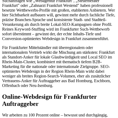
Suchanfragen wie „Webagentur Frankfurt", „Steuerberater
Frankfurt" oder „Zahnarzt Frankfurt Westend" haben professionell
besetzte Wettbewerbs-Profile mit großen, etablierten Anbietern. Wer
hier Sichtbarkeit aufbauen will, gewinnt mehr durch fachliche Tiefe,
präzise Branchen-Sprache und konsistente Stadt- und Stadtteil-
Verankerung als durch breite Lokal-SEO-Kampagnen ohne Profil.
Reines Keyword-Stuffing wird im Frankfurter Such-Wettbewerb
sofort überstimmt – gewinnt der, der echte Inhalts-Tiefe und
Conversion-optimiertes Webdesign in Frankfurt zusammenführt.
Für Frankfurter Mittelständler mit überregionalem oder
internationalem Vertrieb wirkt die Mischung am stärksten: Frankfurt
als Standort-Anker für lokale Glaubwürdigkeit und Local SEO im
Rhein-Main-Cluster, kombiniert mit thematisch tiefem B2B-
Marketing für die nationale oder internationale Zielgruppe. SEO-
optimiertes Webdesign in der Region Rhein-Main wirkt dabei
weniger als breites Region-Search-Volumen, eher als zusätzlicher
Vertrauens-Anker für Auftraggeber aus Bad Homburg, Eschborn,
Offenbach oder Neu-Isenburg.
Online-Webdesign für Frankfurter
Auftraggeber
Wir arbeiten zu 100 Prozent online – bewusst und durchgängig,