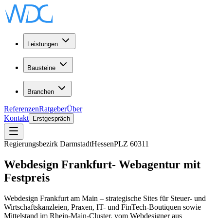
Leistungen
Bausteine
Branchen
Referenzen
Ratgeber
Über
Kontakt
Erstgespräch
Regierungsbezirk Darmstadt
Hessen
PLZ
60311
Webdesign
Frankfurt
-
Webagentur
mit
Festpreis
Webdesign Frankfurt am Main – strategische Sites für Steuer- und
Wirtschaftskanzleien, Praxen, IT- und FinTech-Boutiquen sowie
Mittelstand im Rhein-Main-Cluster, vom Webdesigner aus