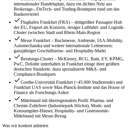
internationaler Handelsplatz, dazu ein dichtes Netz aus
Brokerage-, FinTech- und Trading-Boutiquen rund um das
Bankenviertel
Flughafen Frankfurt (FRA) – drittgrößter Passagier-Hub
der EU, Fraport als Konzern, riesiger Luftfahrt- und Logistik-
Cluster zwischen Stadt und Rhein-Main-Region
Messe Frankfurt – Buchmesse, Ambiente, IAA-Mobility,
Automechanika und weitere internationale Leitmessen;
ganzjähriger Geschäftsreise- und Hospitality-Markt
Beratungs-Cluster – McKinsey, BCG, Bain, EY, KPMG,
PwC, Deloitte unterhalten in Frankfurt einige ihrer größten
deutschen Standorte, dazu spezialisierte M&A- und
Compliance-Boutiquen
Goethe-Universität Frankfurt (~45.000 Studierende) und
Frankfurt UAS sowie Max-Planck-Institute und das House of
Finance als Forschungs-Anker
Mittelstand mit überregionalem Profil: Pharma- und
Chemie-Zulieferer (Industriepark Höchst), Mode- und
Konsumgüter-Häuser, Hospitality- und Gastronomie-
Mittelstand mit Messe-Bezug
Was wir konkret anbieten