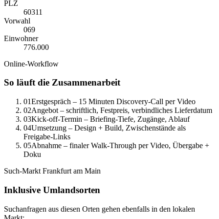
PLZ
60311
Vorwahl
0
69
Einwohner
776.000
Online-Workflow
So läuft die Zusammenarbeit
01
Erstgespräch – 15 Minuten Discovery-Call per Video
02
Angebot – schriftlich, Festpreis, verbindliches Lieferdatum
03
Kick-off-Termin – Briefing-Tiefe, Zugänge, Ablauf
04
Umsetzung – Design + Build, Zwischenstände als
Freigabe-Links
05
Abnahme – finaler Walk-Through per Video, Übergabe +
Doku
Such-Markt
Frankfurt am Main
Inklusive Umlandsorten
Suchanfragen aus diesen Orten gehen ebenfalls in den lokalen
Markt: