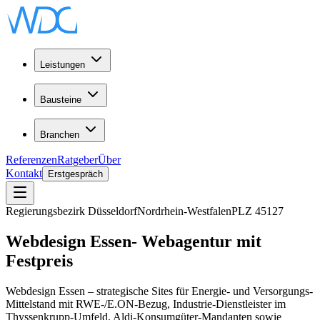
Leistungen
Bausteine
Branchen
Referenzen
Ratgeber
Über
Kontakt
Erstgespräch
Regierungsbezirk Düsseldorf
Nordrhein-Westfalen
PLZ
45127
Webdesign
Essen
-
Webagentur
mit
Festpreis
Webdesign Essen – strategische Sites für Energie- und Versorgungs-
Mittelstand mit RWE-/E.ON-Bezug, Industrie-Dienstleister im
Thyssenkrupp-Umfeld, Aldi-Konsumgüter-Mandanten sowie