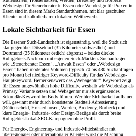
Rüttenscheid, Holsterhausen, Werden, Bredeney und Borbeck.
Webdesign für Steuerberater in Essen oder Webdesign für Praxen in
Essen sind in diesem Markt Standardthemen, mit klar geschulter
Klientel und kalkulierbarem lokalem Wettbewerb.
Lokale Sichtbarkeit für Essen
Die Essener Such-Landschaft ist eigenständig, weil die Stadt sich
klar gegenüber Düsseldorf (35 Kilometer südwestlich) und
Dortmund (35 Kilometer östlich) abgrenzt – beides direkte
Ruhrgebiets-Nachbarn mit eigenen Such-Märkten. Suchanfragen
wie „Steuerberater Essen", „Anwalt Essen" oder „Webdesign
Essen" haben moderates Volumen (typisch 70 bis 480 Suchanfragen
pro Monat) bei niedriger Keyword-Difficulty für das Webdesign-
Hauptkeyword. Bemerkenswert: das „Webagentur"-Keyword zeigt
für Essen ungewöhnlich hohe Difficulty, weshalb wir Webdesign als
Primary-Variante setzen und Webagentur nur als ergänzendes
Sekundär-Keyword im Body führen. Wer hier Sichtbarkeit aufbauen
will, gewinnt mehr durch konsistente Stadtteil-Adressierung
(Rüttenscheid, Holsterhausen, Werden, Bredeney, Borbeck) und
klare Energie-, Industrie- oder Design-Bezüge als durch breite
Ruhrgebiet-Lokal-SEO-Kampagnen ohne Profil.
Für Energie-, Engineering- und Industrie-Mittelständler mit
überregionaler oder internationaler Klientel wirkt die Mischung