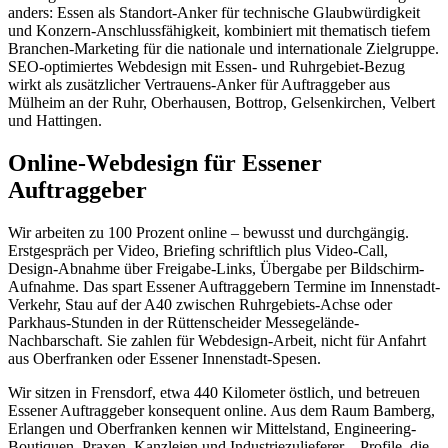
anders: Essen als Standort-Anker für technische Glaubwürdigkeit
und Konzern-Anschlussfähigkeit, kombiniert mit thematisch tiefem
Branchen-Marketing für die nationale und internationale Zielgruppe.
SEO-optimiertes Webdesign mit Essen- und Ruhrgebiet-Bezug
wirkt als zusätzlicher Vertrauens-Anker für Auftraggeber aus
Mülheim an der Ruhr, Oberhausen, Bottrop, Gelsenkirchen, Velbert
und Hattingen.
Online-Webdesign für Essener
Auftraggeber
Wir arbeiten zu 100 Prozent online – bewusst und durchgängig.
Erstgespräch per Video, Briefing schriftlich plus Video-Call,
Design-Abnahme über Freigabe-Links, Übergabe per Bildschirm-
Aufnahme. Das spart Essener Auftraggebern Termine im Innenstadt-
Verkehr, Stau auf der A40 zwischen Ruhrgebiets-Achse oder
Parkhaus-Stunden in der Rüttenscheider Messegelände-
Nachbarschaft. Sie zahlen für Webdesign-Arbeit, nicht für Anfahrt
aus Oberfranken oder Essener Innenstadt-Spesen.
Wir sitzen in Frensdorf, etwa 440 Kilometer östlich, und betreuen
Essener Auftraggeber konsequent online. Aus dem Raum Bamberg,
Erlangen und Oberfranken kennen wir Mittelstand, Engineering-
Boutiquen, Praxen, Kanzleien und Industriezulieferer – Profile, die