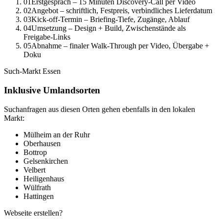
01
Erstgespräch – 15 Minuten Discovery-Call per Video
02
Angebot – schriftlich, Festpreis, verbindliches Lieferdatum
03
Kick-off-Termin – Briefing-Tiefe, Zugänge, Ablauf
04
Umsetzung – Design + Build, Zwischenstände als
Freigabe-Links
05
Abnahme – finaler Walk-Through per Video, Übergabe +
Doku
Such-Markt
Essen
Inklusive Umlandsorten
Suchanfragen aus diesen Orten gehen ebenfalls in den lokalen
Markt:
Mülheim an der Ruhr
Oberhausen
Bottrop
Gelsenkirchen
Velbert
Heiligenhaus
Wülfrath
Hattingen
Webseite erstellen?