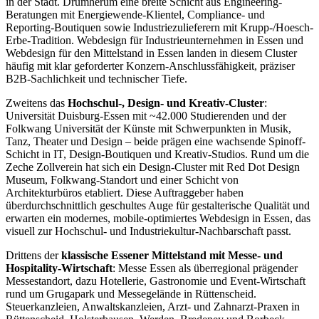
in der Stadt. Drumherum eine breite Schicht aus Engineering-
Beratungen mit Energiewende-Klientel, Compliance- und
Reporting-Boutiquen sowie Industriezulieferern mit Krupp-/Hoesch-
Erbe-Tradition. Webdesign für Industrieunternehmen in Essen und
Webdesign für den Mittelstand in Essen landen in diesem Cluster
häufig mit klar geforderter Konzern-Anschlussfähigkeit, präziser
B2B-Sachlichkeit und technischer Tiefe.
Zweitens das
Hochschul-, Design- und Kreativ-Cluster
:
Universität Duisburg-Essen mit ~42.000 Studierenden und der
Folkwang Universität der Künste mit Schwerpunkten in Musik,
Tanz, Theater und Design – beide prägen eine wachsende Spinoff-
Schicht in IT, Design-Boutiquen und Kreativ-Studios. Rund um die
Zeche Zollverein hat sich ein Design-Cluster mit Red Dot Design
Museum, Folkwang-Standort und einer Schicht von
Architekturbüros etabliert. Diese Auftraggeber haben
überdurchschnittlich geschultes Auge für gestalterische Qualität und
erwarten ein modernes, mobile-optimiertes Webdesign in Essen, das
visuell zur Hochschul- und Industriekultur-Nachbarschaft passt.
Drittens der
klassische Essener Mittelstand mit Messe- und
Hospitality-Wirtschaft
: Messe Essen als überregional prägender
Messestandort, dazu Hotellerie, Gastronomie und Event-Wirtschaft
rund um Grugapark und Messegelände in Rüttenscheid.
Steuerkanzleien, Anwaltskanzleien, Arzt- und Zahnarzt-Praxen in