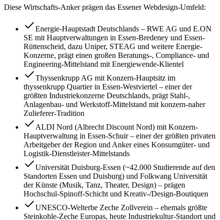
Diese Wirtschafts-Anker prägen das
Essen
er Webdesign-Umfeld:
Energie-Hauptstadt Deutschlands – RWE AG und E.ON
SE mit Hauptverwaltungen in Essen-Bredeney und Essen-
Rüttenscheid, dazu Uniper, STEAG und weitere Energie-
Konzerne, prägt einen großen Beratungs-, Compliance- und
Engineering-Mittelstand mit Energiewende-Klientel
Thyssenkrupp AG mit Konzern-Hauptsitz im
thyssenkrupp Quartier in Essen-Westviertel – einer der
größten Industriekonzerne Deutschlands, prägt Stahl-,
Anlagenbau- und Werkstoff-Mittelstand mit konzern-naher
Zulieferer-Tradition
ALDI Nord (Albrecht Discount Nord) mit Konzern-
Hauptverwaltung in Essen-Schuir – einer der größten privaten
Arbeitgeber der Region und Anker eines Konsumgüter- und
Logistik-Dienstleister-Mittelstands
Universität Duisburg-Essen (~42.000 Studierende auf den
Standorten Essen und Duisburg) und Folkwang Universität
der Künste (Musik, Tanz, Theater, Design) – prägen
Hochschul-Spinoff-Schicht und Kreativ-/Design-Boutiquen
UNESCO-Welterbe Zeche Zollverein – ehemals größte
Steinkohle-Zeche Europas, heute Industriekultur-Standort und