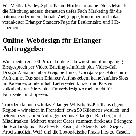
Für Medical-Valley-Spinoffs und Hochschul-nahe Dienstleister ist
die Mischung anders: thematisch tiefes Fach-Marketing für die
nationale oder internationale Zielgruppe, kombiniert mit lokal
verankerter Erlanger Standort-Page für Erstkontakte und HR-
Themen.
Online-Webdesign für Erlanger
Auftraggeber
Wir arbeiten zu 100 Prozent online – bewusst und durchgängig.
Erstgespräch per Video, Briefing schriftlich plus Video-Call,
Design-Abnahme über Freigabe-Links, Übergabe per Bildschirm-
Aufnahme. Das spart Erlanger Auftraggebern keine Anfahrt-Slots
im Kalender, sondern hält Lieferzeiten kürzer und Kosten
kalkulierbarer. Sie zahlen für Webdesign-Arbeit, nicht für
Fahrtzeiten und Spesen.
Trotzdem kennen wir das Erlanger Wirtschafts-Profil aus eigener
Region – wir sitzen in Frensdorf, etwa 50 Kilometer westlich, und
betreuen seit Jahren Auftraggeber aus Erlangen, Bamberg und
Mittelfranken. Mehrere unserer Cases stammen direkt aus Erlangen:
die Hautarztpraxis Pawlowska-Kisiel, die Steuerkanzlei Sieger,
Arbeitsmedizin Weiß und die Logopädische Praxis Ines zu Castell.