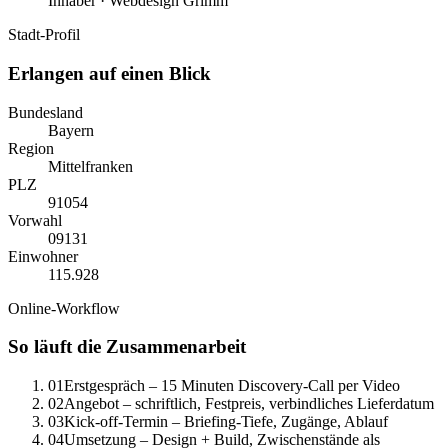
Inhaber · Webdesign Grimm
Stadt-Profil
Erlangen
auf einen Blick
Bundesland
Bayern
Region
Mittelfranken
PLZ
91054
Vorwahl
0
9131
Einwohner
115.928
Online-Workflow
So läuft die Zusammenarbeit
01
Erstgespräch – 15 Minuten Discovery-Call per Video
02
Angebot – schriftlich, Festpreis, verbindliches Lieferdatum
03
Kick-off-Termin – Briefing-Tiefe, Zugänge, Ablauf
04
Umsetzung – Design + Build, Zwischenstände als