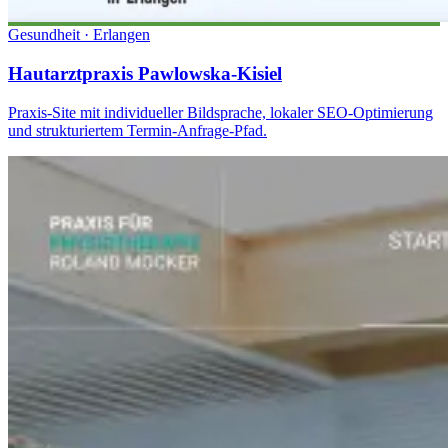
Gesundheit
·
Erlangen
Hautarztpraxis Pawlowska-Kisiel
Praxis-Site mit individueller Bildsprache, lokaler SEO-Optimierung
und strukturiertem Termin-Anfrage-Pfad.