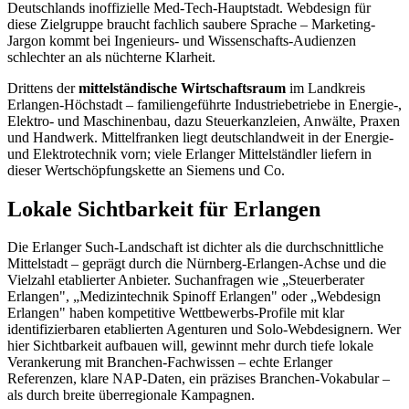
Deutschlands inoffizielle Med-Tech-Hauptstadt. Webdesign für
diese Zielgruppe braucht fachlich saubere Sprache – Marketing-
Jargon kommt bei Ingenieurs- und Wissenschafts-Audienzen
schlechter an als nüchterne Klarheit.
Drittens der
mittelständische Wirtschaftsraum
im Landkreis
Erlangen-Höchstadt – familiengeführte Industriebetriebe in Energie-,
Elektro- und Maschinenbau, dazu Steuerkanzleien, Anwälte, Praxen
und Handwerk. Mittelfranken liegt deutschlandweit in der Energie-
und Elektrotechnik vorn; viele Erlanger Mittelständler liefern in
dieser Wertschöpfungskette an Siemens und Co.
Lokale Sichtbarkeit für Erlangen
Die Erlanger Such-Landschaft ist dichter als die durchschnittliche
Mittelstadt – geprägt durch die Nürnberg-Erlangen-Achse und die
Vielzahl etablierter Anbieter. Suchanfragen wie „Steuerberater
Erlangen", „Medizintechnik Spinoff Erlangen" oder „Webdesign
Erlangen" haben kompetitive Wettbewerbs-Profile mit klar
identifizierbaren etablierten Agenturen und Solo-Webdesignern. Wer
hier Sichtbarkeit aufbauen will, gewinnt mehr durch tiefe lokale
Verankerung mit Branchen-Fachwissen – echte Erlanger
Referenzen, klare NAP-Daten, ein präzises Branchen-Vokabular –
als durch breite überregionale Kampagnen.