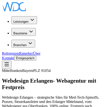
Leistungen
Bausteine
Branchen
Referenzen
Ratgeber
Über
Kontakt
Erstgespräch
Mittelfranken
Bayern
PLZ
91054
Webdesign
Erlangen
-
Webagentur
mit
Festpreis
Webdesign Erlangen – strategische Sites für Med-Tech-Spinoffs,
Praxen, Steuerkanzleien und den Erlanger Mittelstand, vom
Webdesigner aus Oberfranken. 100% online, Festpreis nach