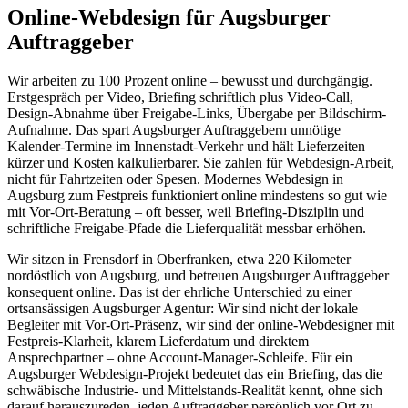
Online-Webdesign für Augsburger
Auftraggeber
Wir arbeiten zu 100 Prozent online – bewusst und durchgängig.
Erstgespräch per Video, Briefing schriftlich plus Video-Call,
Design-Abnahme über Freigabe-Links, Übergabe per Bildschirm-
Aufnahme. Das spart Augsburger Auftraggebern unnötige
Kalender-Termine im Innenstadt-Verkehr und hält Lieferzeiten
kürzer und Kosten kalkulierbarer. Sie zahlen für Webdesign-Arbeit,
nicht für Fahrtzeiten oder Spesen. Modernes Webdesign in
Augsburg zum Festpreis funktioniert online mindestens so gut wie
mit Vor-Ort-Beratung – oft besser, weil Briefing-Disziplin und
schriftliche Freigabe-Pfade die Lieferqualität messbar erhöhen.
Wir sitzen in Frensdorf in Oberfranken, etwa 220 Kilometer
nordöstlich von Augsburg, und betreuen Augsburger Auftraggeber
konsequent online. Das ist der ehrliche Unterschied zu einer
ortsansässigen Augsburger Agentur: Wir sind nicht der lokale
Begleiter mit Vor-Ort-Präsenz, wir sind der online-Webdesigner mit
Festpreis-Klarheit, klarem Lieferdatum und direktem
Ansprechpartner – ohne Account-Manager-Schleife. Für ein
Augsburger Webdesign-Projekt bedeutet das ein Briefing, das die
schwäbische Industrie- und Mittelstands-Realität kennt, ohne sich
darauf herauszureden, jeden Auftraggeber persönlich vor Ort zu