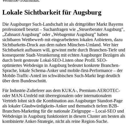
Welterbe-Tourismus.
Lokale Sichtbarkeit für Augsburg
Die Augsburger Such-Landschaft ist als drittgrößter Markt Bayerns
professionell besetzt – Suchanfragen wie „Steuerberater Augsburg",
„Zahnarzt Augsburg" oder „Webagentur Augsburg" haben
sichtbaren Wettbewerb mit eingearbeiteten lokalen Anbietern, dazu
Sichtbarkeits-Druck aus dem nahen München-Umland. Wer hier
Sichtbarkeit aufbauen will, gewinnt mehr durch Branchen-Tiefe und
konsequente Stadt-Verankerung mit echten Augsburger Bezügen als
durch breit gestreute Lokal-SEO-Listen ohne Profil. SEO-
optimiertes Webdesign in Augsburg bedeutet konkrete Branchen-
Sprache, lokale Schema-Anker und mobile-first-Performance – der
Mobile-Traffic-Anteil im schwäbischen Such-Markt liegt deutlich
über dem Bundesschnitt.
Für Industrie-Zulieferer aus dem KUKA-, Premium-AEROTEC-
oder MAN-Umfeld mit überregionalem oder internationalem
Vertrieb lohnt sich die Kombination aus Augsburger Standort-Page
als lokaler Glaubwürdigkeits-Anker und thematisch tiefem B2B-
Branchen-Marketing für die nationale Zielgruppe – Local-SEO und
Webdesign in Augsburg funktioniert in diesem Cluster am besten als
kombinierte Anker-Strategie, nicht als reine Region-Suche.