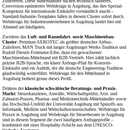
Zulieferern. Diese Mittelständler suchen technisch sauberes,
Conversion-optimiertes Webdesign in Augsburg, das ihre Spezial-
Kompetenz für internationale Einkäufer verständlich macht –
Standard-Industrie-Templates fallen in diesem Cluster sofort durch.
Webdesign für Industrieunternehmen in Augsburg landet hier mit
Abstand am häufigsten.
Zweitens das
Luft- und Raumfahrt- sowie Maschinenbau-
Cluster
: Premium AEROTEC als größter deutscher Airbus-
Zulieferer, MAN Truck mit langer Augsburger Werks-Tradition und
Rudolf Diesels Erstmotor-Erbe, dazu ein gewachsener
Maschinenbau-Mittelstand mit B2B-Vertrieb. Hier zählt fachlich
präzise B2B-Sprache, ein klarer Anfrage-Pfad für Konzern-
Einkäufer und ein Auftritt, der die deutsche Engineering-Tradition
glaubwürdig weiterführt. Webdesign für den Mittelstand in
Augsburg bedient genau dieses Profil.
Drittens der
klassische schwäbische Beratungs- und Praxis-
Markt
: Steuerkanzleien, Anwälte, Wirtschaftsprüfer, Arzt- und
Zahnarzt-Praxen, Pharma- und Medizintechnik-Mittelständler sowie
das Hochschul-Umfeld der Universität Augsburg mit Spinoffs aus
Informatik, Medizin und Wirtschaftswissenschaften. Webdesign für
Praxen in Augsburg und Webdesign für Steuerberater in Augsburg
sind in diesem Segment die zwei häufigsten Anfrageprofile –
kombiniert mit einer Hospitality-Schicht aus dem UNESCO-