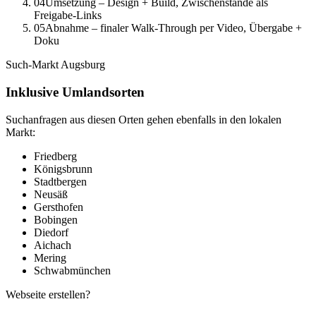
04
Umsetzung – Design + Build, Zwischenstände als
Freigabe-Links
05
Abnahme – finaler Walk-Through per Video, Übergabe +
Doku
Such-Markt
Augsburg
Inklusive Umlandsorten
Suchanfragen aus diesen Orten gehen ebenfalls in den lokalen
Markt:
Friedberg
Königsbrunn
Stadtbergen
Neusäß
Gersthofen
Bobingen
Diedorf
Aichach
Mering
Schwabmünchen
Webseite erstellen?