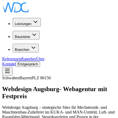
Leistungen
Bausteine
Branchen
Referenzen
Ratgeber
Über
Kontakt
Erstgespräch
Schwaben
Bayern
PLZ
86150
Webdesign
Augsburg
-
Webagentur
mit
Festpreis
Webdesign Augsburg – strategische Sites für Mechatronik- und
Maschinenbau-Zulieferer im KUKA- und MAN-Umfeld, Luft- und
Raumfahrt-Mittelstand, Steuerkanzleien und Praxen in der