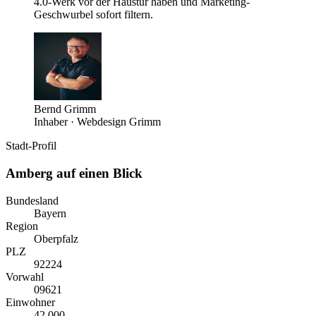
4.0-Werk vor der Haustür haben und Marketing-
Geschwurbel sofort filtern.
Bernd Grimm
Inhaber · Webdesign Grimm
Stadt-Profil
Amberg
auf einen Blick
Bundesland
Bayern
Region
Oberpfalz
PLZ
92224
Vorwahl
0
9621
Einwohner
42.000