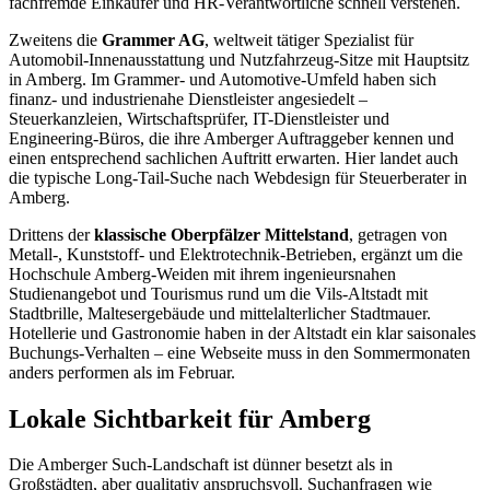
fachfremde Einkäufer und HR-Verantwortliche schnell verstehen.
Zweitens die
Grammer AG
, weltweit tätiger Spezialist für
Automobil-Innenausstattung und Nutzfahrzeug-Sitze mit Hauptsitz
in Amberg. Im Grammer- und Automotive-Umfeld haben sich
finanz- und industrienahe Dienstleister angesiedelt –
Steuerkanzleien, Wirtschaftsprüfer, IT-Dienstleister und
Engineering-Büros, die ihre Amberger Auftraggeber kennen und
einen entsprechend sachlichen Auftritt erwarten. Hier landet auch
die typische Long-Tail-Suche nach Webdesign für Steuerberater in
Amberg.
Drittens der
klassische Oberpfälzer Mittelstand
, getragen von
Metall-, Kunststoff- und Elektrotechnik-Betrieben, ergänzt um die
Hochschule Amberg-Weiden mit ihrem ingenieursnahen
Studienangebot und Tourismus rund um die Vils-Altstadt mit
Stadtbrille, Maltesergebäude und mittelalterlicher Stadtmauer.
Hotellerie und Gastronomie haben in der Altstadt ein klar saisonales
Buchungs-Verhalten – eine Webseite muss in den Sommermonaten
anders performen als im Februar.
Lokale Sichtbarkeit für Amberg
Die Amberger Such-Landschaft ist dünner besetzt als in
Großstädten, aber qualitativ anspruchsvoll. Suchanfragen wie