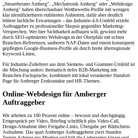
„Steuerberater Amberg", „Mechatronik Amberg" oder „Webdesign
Amberg" haben überschaubare Wettbewerbs-Profile mit wenigen
klar identifizierbaren etablierten Anbietern, dafür aber deutlich
höhere fachliche Erwartungen – das Industrie-4.0-Umfeld erzieht
Auftraggeber zu professioneller Skepsis gegenüber Marketing-
Versprechen. Wer hier Sichtbarkeit aufbauen will, gewinnt mehr
durch SEO-optimiertes Webdesign in der Oberpfalz mit echten
Branchen-Referenzen, sauberen NAP-Daten und einem konsequent
gepflegten Google-Business-Profile als durch breite überregionale
Keyword-Listen.
Für Industrie-Zulieferer aus dem Siemens- und Grammer-Umfeld ist
die Mischung anders: thematisch tiefes B2B-Marketing mit
Branchen-Fachsprache, kombiniert mit lokal verankerter Standort-
Page für Amberger Erstkontakte und HR-Themen.
Online-Webdesign für Amberger
Auftraggeber
Wir arbeiten zu 100 Prozent online – bewusst und durchgängig.
Erstgespräch per Video, Briefing schriftlich plus Video-Call,
Design-Abnahme über Freigabe-Links, Übergabe per Bildschirm-
Aufnahme. Das spart Amberger Auftraggebern zwei Stunden
Termin-Schiene pro Meeting und hält die Lieferzeiten kürzer und