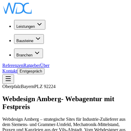
Leistungen
Bausteine
Branchen
Referenzen
Ratgeber
Über
Kontakt
Erstgespräch
Oberpfalz
Bayern
PLZ
92224
Webdesign
Amberg
-
Webagentur
mit
Festpreis
Webdesign Amberg – strategische Sites für Industrie-Zulieferer aus
dem Siemens- und Grammer-Umfeld, Mechatronik-Mittelstand,
Praxen und Kanzleien aus der Vils-Altstadt. Vom Webdesigner aus